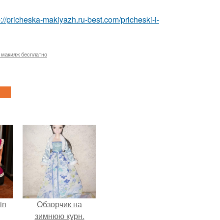
p://pricheska-makiyazh.ru-best.com/pricheski-i-
 макияж бесплатно
in
Обзорчик на
зимнюю курн.