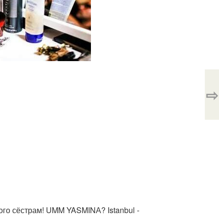
⇨
го сёстрам! UMM YASMINА? Istanbul -