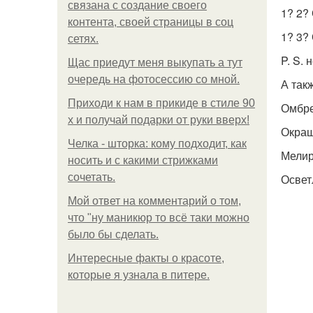
связана с создание своего
1? 2?
контента, своей страницы в соц
1? 3?
сетях.
P. S.
Щас приедут меня выкупать а тут
очередь на фотосессию со мной.
А так
Приходи к нам в прикиде в стиле 90
Омбре
х и получай подарки от руки вверх!
Окраш
Челка - шторка: кому подходит, как
Мели
носить и с какими стрижками
сочетать.
Освет
Мой ответ на комментарий о том,
что "ну маникюр то всё таки можно
было бы сделать.
Интересные факты о красоте,
которые я узнала в питере.