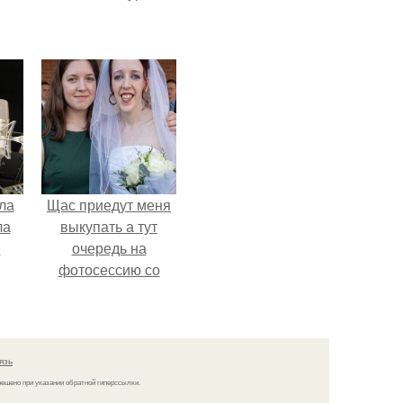
ла
Щас приедут меня
ла
выкупать а тут
.
очередь на
фотосессию со
мной.
язь
решено при указании обратной гиперссылки.