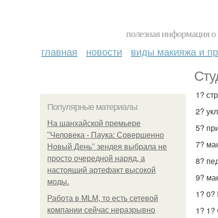
полезная информация о 
главная
новости
виды макияжа и пр
Сту
1? ст
Популярные материалы
2? ук
На шанхайской премьере
5? пр
"Человека - Паука: Совершенно
7? ма
Новый День" зендея выбрала не
просто очередной наряд, а
8? пе
настоящий артефакт высокой
9? ма
моды.
1? 0?
Работа в MLM, то есть сетевой
1? 1?
компании сейчас неразрывно