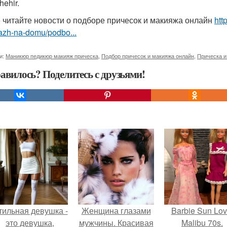
ehir.
 читайте новости о подборе причесок и макияжа онлайн
htt
azh-na-domu/podbo...
и:
Маникюр педикюр макияж прическа
,
Подбор причесок и макияжа онлайн
,
Прическа и
авилось? Поделитесь с друзьями!
тильная девушка -
Женщина глазами
Barbie Sun Lov
это девушка,
мужчины. Красивая
Malibu 70s.