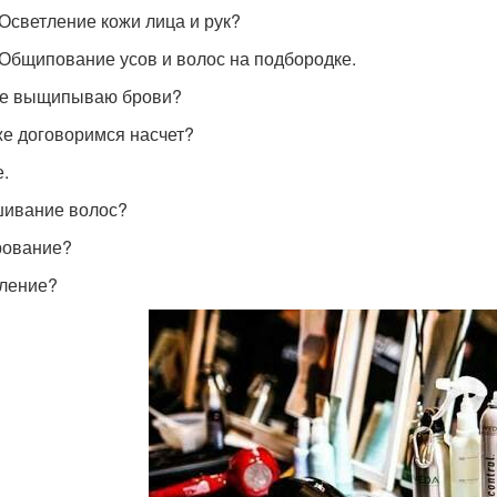
 Осветление кожи лица и рук?
 Общипование усов и волос на подбородке.
 не выщипываю брови?
же договоримся насчет?
.
ивание волос?
рование?
ление?