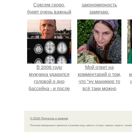
Совсем скоро,
закономерность
будет очень важный
замечаю.
для вас день?
э
В 2006 году
Мой ответ на
мужчина ударился
комментарий о том,
к
головой о дно
что "ну маникюр то
бассейна - и после
всё таки можно
этого его жизнь
было бы сделать.
изменилась самым
странным образом.
© 2026 Прическа и макияж
Полезная информация о прическах и макияже лица, новости, отзывы, новинки, секреты, техник