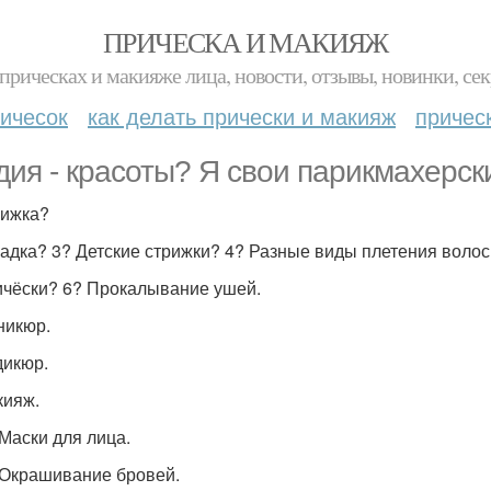
ПРИЧЕСКА И МАКИЯЖ
прическах и макияже лица, новости, отзывы, новинки, сек
ичесок
как делать прически и макияж
причес
дия - красоты? Я свои парикмахерск
рижка?
ладка? 3? Детские стрижки? 4? Разные виды плетения волос
ичёски? 6? Прокалывание ушей.
никюр.
дикюр.
кияж.
 Маски для лица.
 Окрашивание бровей.