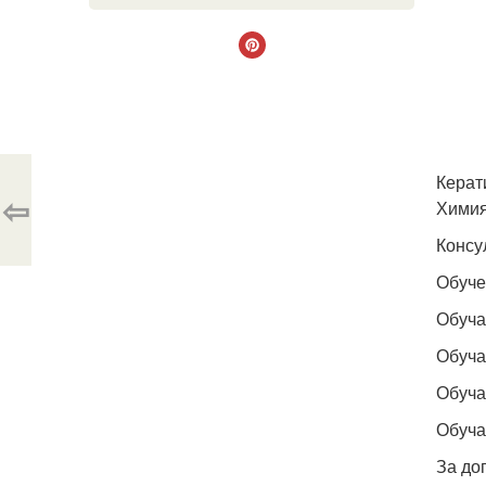
Керат
⇦
Химия
Консу
Обуче
Обуча
Обуча
Обуча
Обуча
За до