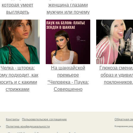
которая умеет
женщина глазами
выглядеть
мужчин или почему
привлекательно и
так важно
легантно в любои
заниматься собой.
ситуации.
Челка - шторка:
На шанхайской
Глюкоза смени
ому подходит, как
премьере
образ и удиви
носить и с какими
"Человека - Паука:
поклонников
стрижками
Совершенно
сочетать.
Новый День"
зендея выбрала не
просто очередной
наряд, а настоящий
Контакты
Пользовательское соглашение
Обратная св
артефакт высокой
Политика конфидециальности
а
Копирование раз
моды.