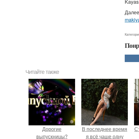
Kayash
Далее
makiy
Категори
Понр
Читайте также
Дорогие
В последнее время
С
выпускницы?
я всё чаще одну