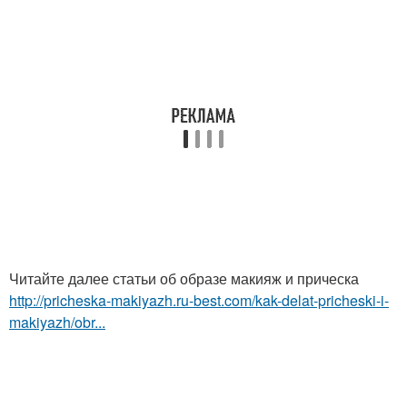
Читайте далее статьи об образе макияж и прическа
http://pricheska-makiyazh.ru-best.com/kak-delat-pricheski-i-
makiyazh/obr...