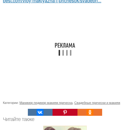
best.com/vidy-makiyazha-i-prichesok/svadebn...
Категории:
Маникюр педикюр макияж прическа
,
Свадебные прически и макияж
Читайте также