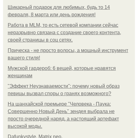
Шикарный подарок для любимых, будь то 14
февраля, 8 марта или день рождения!
Работа в MLM, то есть сетевой компании сейчас
неразрывно связана с создание своего контента,
своей страницы в соц сетях.
Прическа - не просто волосы, а мощный инструмент
вашего стиля!
Мужской гардероб: 6 вещей, которые нравятся
женщинам
"Эффект Неузнаваемости": почему новый образ
певицы вызвал споры о гранях возможного?
На шанхайской премьере "Человека - Паука:
Совершенно Новый День" зендея выбрала не
просто очередной наряд, а настоящий артефакт
высокой моды.
Dafunkystyle. Matrix neo.