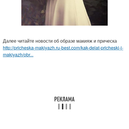
Далее читайте новости об образе макияж и прическа
http://pricheska-makiyazh.ru-best.com/kak-delat-pricheski-i-
makiyazh/obr...