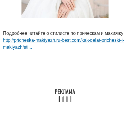
Подробнее читайте о стилисте по прическам и макияжу
http://pricheska-makiyazh.ru-best.com/kak-delat-pricheski-i-
makiyazh/sti...