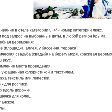
ивание в отеле категории 3, 4* - номер категории люкс.
и под запрос на выбранные даты, в любой регион Крыма.
дебная церемония:
е (площадка, аллея, у бассейна, терраса).
ическая свадьба (свадьба на берегу моря, красивая церем
ш вкус.
рмление места проведения:
а, украшенная флористикой и текстилем.
ожка текстиль или лепестки.
ик для росписи.
ор вдоль дорожки.
ушечка для колец.
панское.
лы.