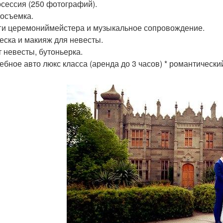
осессия (250 фотографий).
еосъемка.
уги церемониймейстера и музыкальное сопровождение.
ческа и макияж для невесты.
т невесты, бутоньерка.
дебное авто люкс класса (аренда до 3 часов) * романтически