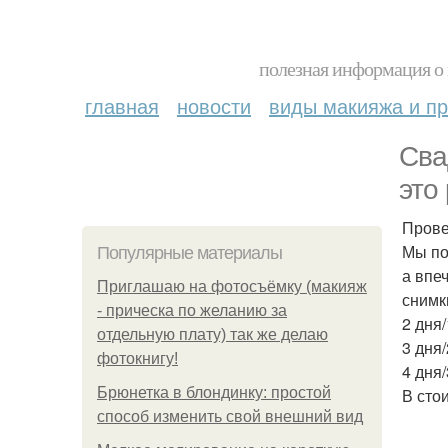
полезная информация о 
главная
новости
виды макияжа и пр
Сва
это
Прове
Мы по
Популярные материалы
а впе
Приглашаю на фотосъёмку (макияж
снимк
- прическа по желанию за
2 дня/
отдельную плату) так же делаю
3 дня/
фотокнигу!
4 дня/
Брюнетка в блондинку: простой
В сто
способ изменить свой внешний вид