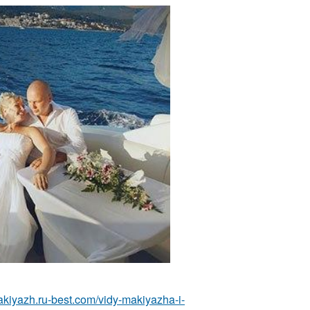
makiyazh.ru-best.com/vidy-makiyazha-i-