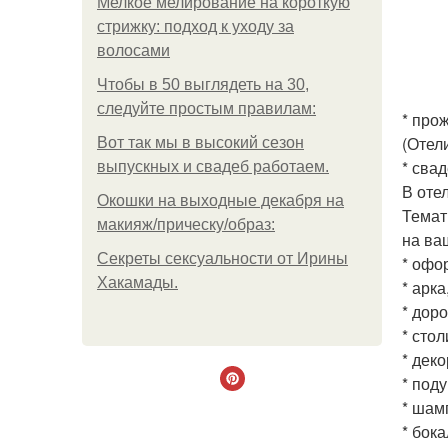
Мелкое мелирование на короткую
стрижку: подход к уходу за
волосами
Чтобы в 50 выглядеть на 30,
следуйте простым правилам:
* прож
(Отел
Вот так мы в высокий сезон
* сва
выпускных и свадеб работаем.
В отел
Окошки на выходные декабря на
Темат
макияж/прическу/образ:
на ва
Секреты сексуальности от Ирины
* офо
Хакамады.
* арк
* дор
* стол
* дек
* под
* шам
* бока