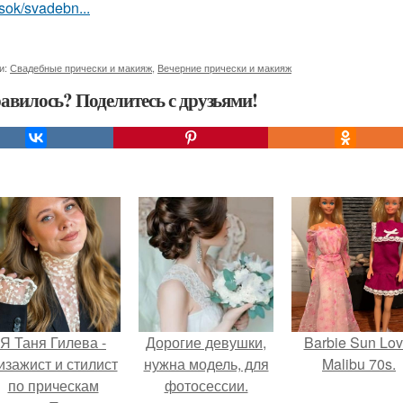
sok/svadebn...
и:
Свадебные прически и макияж
,
Вечерние прически и макияж
авилось? Поделитесь с друзьями!
Я Таня Гилева -
Дорогие девушки,
Barbie Sun Lov
изажист и стилист
нужна модель, для
Malibu 70s.
по прическам
фотосессии.