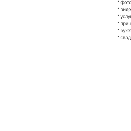
* фот
* вид
* усл
* при
* буке
* сва