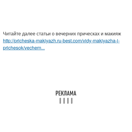
Читайте далее статьи о вечерних прическах и макияж
http://pricheska-makiyazh.ru-best.com/vidy-makiyazha-i-
prichesok/vechern...