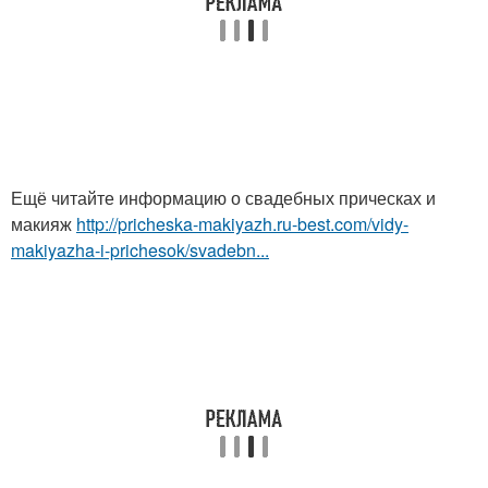
Ещё читайте информацию о свадебных прическах и
макияж
http://pricheska-makiyazh.ru-best.com/vidy-
makiyazha-i-prichesok/svadebn...