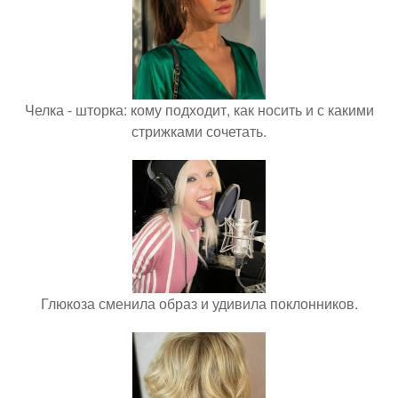
Челка - шторка: кому подходит, как носить и с какими
стрижками сочетать.
Глюкоза сменила образ и удивила поклонников.