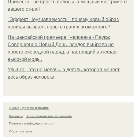
Прическа - не просто волосы, а мощный инструмент
вашего стиля!
"Эффект Неузнаваемости": почему новый образ
певицы вызвал споры о гранях возможного?
На шанхайской премьере "Человека - Паука:
Совершенно Новый День" зендея выбрала не
просто очередной наряд, а настоящий артефакт
высокой моды.
Улыбка - это не мелочь, а деталь, которая меняет
весь образ человека.
© 2026 Прическа и макияж
Контакты
Пользовательское соглашение
Политика конфидециальности
Обратная связь