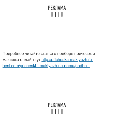
Подробнее читайте статьи о подборе причесок и
макияжа онлайн тут
http://pricheska-makiyazh.ru-
best.com/pricheski-i-makiyazh-na-domu/podbo...