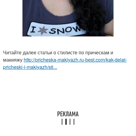
Читайте далее статьи о стилисте по прическам и
макияжу
http://pricheska-makiyazh.ru-best.com/kak-delat-
pricheski-i-makiyazh/sti...