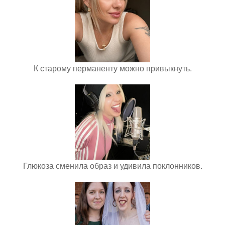
К старому перманенту можно привыкнуть.
Глюкоза сменила образ и удивила поклонников.