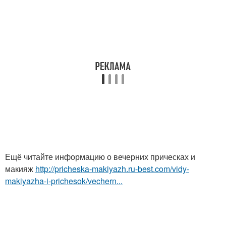
Ещё читайте информацию о вечерних прическах и
макияж
http://pricheska-makiyazh.ru-best.com/vidy-
makiyazha-i-prichesok/vechern...