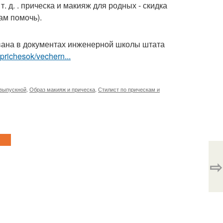
 д. . прическа и макияж для родных - скидка
ам помочь).
ана в документах инженерной школы штата
prichesok/vechern...
 выпускной
,
Образ макияж и прическа
,
Стилист по прическам и
⇨