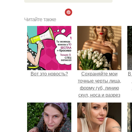
Читайте также
Вот это новость?
Сохраняйте мои
В
точные черты лица,
форму губ, линию
скул, носа и разрез
глаз.