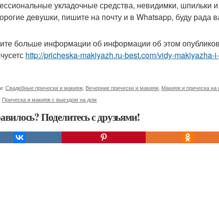
ессиональные укладочные средства, невидимки, шпильки и т.
орогие девушки, пишите на почту и в Whatsapp, буду рада в
ите больше информации об информации об этом опубликов
чусетс
http://pricheska-makiyazh.ru-best.com/vidy-makiyazha-i-
и:
Свадебные прически и макияж
,
Вечерние прически и макияж
,
Макияж и прическа на
,
Прическа и макияж с выездом на дом
авилось? Поделитесь с друзьями!