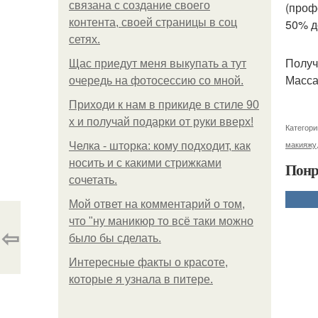
связана с создание своего
(проф
контента, своей страницы в соц
50% д
сетях.
Получ
Щас приедут меня выкупать а тут
Масса
очередь на фотосессию со мной.
Приходи к нам в прикиде в стиле 90
х и получай подарки от руки вверх!
Категори
макияжу
Челка - шторка: кому подходит, как
носить и с какими стрижками
Понр
сочетать.
Мой ответ на комментарий о том,
что "ну маникюр то всё таки можно
⇦
было бы сделать.
Интересные факты о красоте,
которые я узнала в питере.