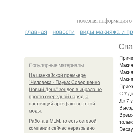
полезная информация о 
главная
новости
виды макияжа и пр
Сва
Приче
Макия
Популярные материалы
Макия
На шанхайской премьере
Макия
"Человека - Паука: Совершенно
Приез
Новый День" зендея выбрала не
С 7 до
просто очередной наряд, а
До 7 у
настоящий артефакт высокой
Выезд
моды.
Время
Работа в MLM, то есть сетевой
тольк
компании сейчас неразрывно
Decay