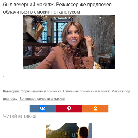
был вечерний макияж. Режиссер же предпочел
облачиться в смокинг с галстуком
.
Категории:
Образ макияж и прическа
,
Стильные прически и макияж
,
Макияж под
прическу
,
Вечерние прически и макияж
Читайте также