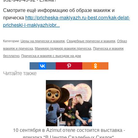
Смотрите ещё информацию об образе макияж и
прическа
http://pricheska-makiyazh.ru-best.com/kak-delat-
pricheski-i-makiyazh/obr...
Категории:
Цены на прически и макияж
,
Свадебные прически и макияж
,
Образ
макияж и прическа
,
Маникюр педикюр макияж прическа
,
Прическа и макияж
бесплатно
,
Прическа и макияж с выездом на дом
Читайте также
10 сентября в Azimut отеле состоится выставка -
ярмарка "В Центре Свадебных Скидок".