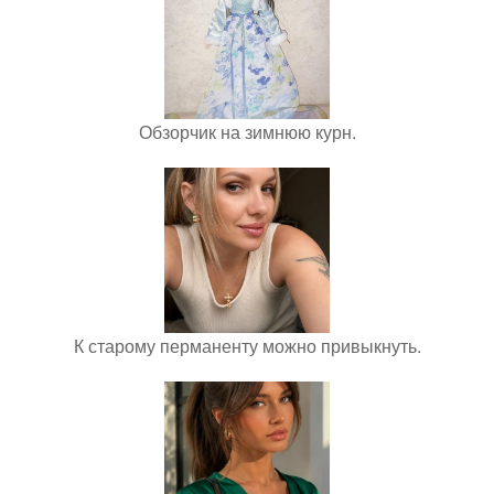
Обзорчик на зимнюю курн.
К старому перманенту можно привыкнуть.