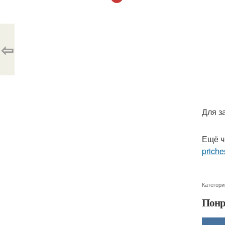
⇦
Для з
Ещё ч
priche
Категори
Понр