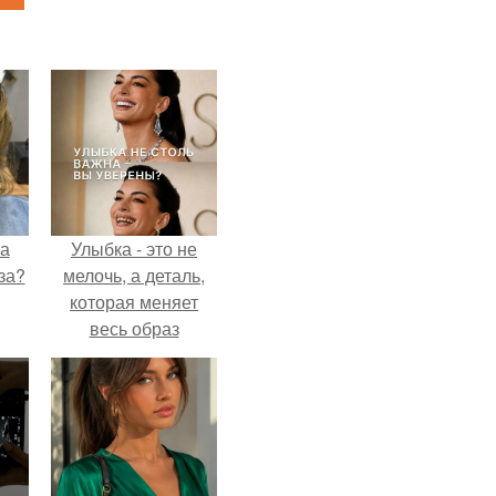
на
Улыбка - это не
за?
мелочь, а деталь,
которая меняет
весь образ
человека.