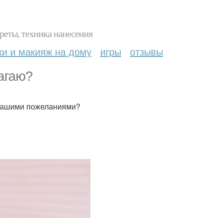
реты, техника нанесения
ки и макияж на дому
игры
отзывы
агаю?
 вашими пожеланиями?