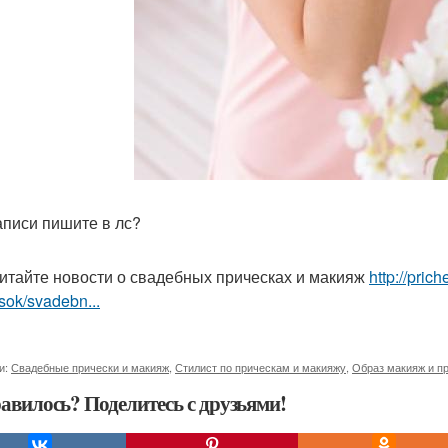
аписи пишите в лс?
итайте новости о свадебных прическах и макияж
http://pri
sok/svadebn...
и:
Свадебные прически и макияж
,
Стилист по прическам и макияжу
,
Образ макияж и п
авилось? Поделитесь с друзьями!