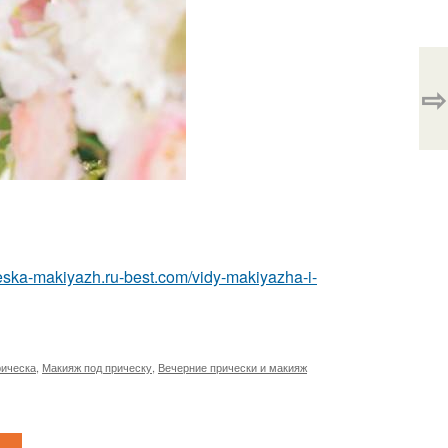
⇨
cheska-makiyazh.ru-best.com/vidy-makiyazha-i-
рическа
,
Макияж под прическу
,
Вечерние прически и макияж