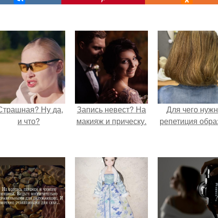
Страшная? Ну да,
Запись невест? На
Для чего нуж
и что?
макияж и прическу.
репетиция обра