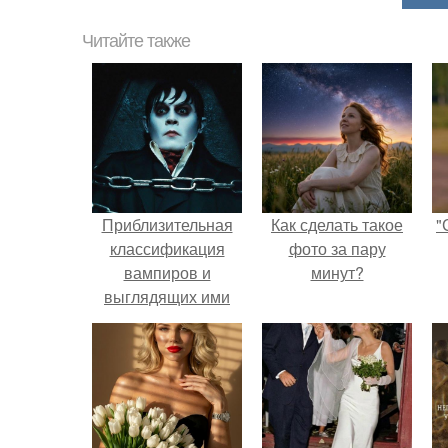
Читайте также
Приблизительная
Как сделать такое
"
классификация
фото за пару
вампиров и
минут?
выглядящих ими
людей.