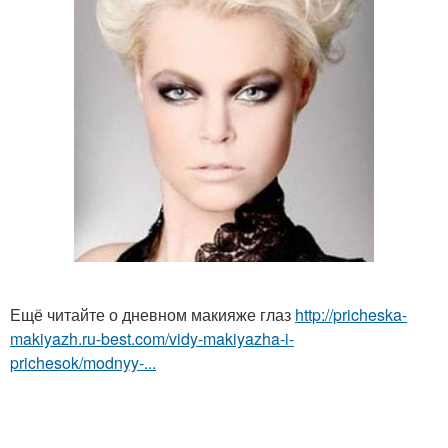
Ещё читайте о дневном макияже глаз
http://pricheska-
makiyazh.ru-best.com/vidy-makiyazha-i-
prichesok/modnyy-...