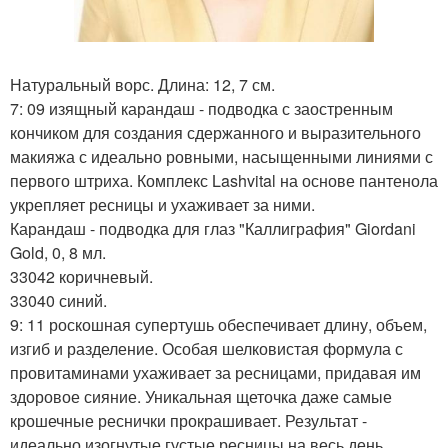
Натуральный ворс. Длина: 12, 7 см.
7: 09 изящный карандаш - подводка с заостренным
кончиком для создания сдержанного и выразительного
макияжа с идеально ровными, насыщенными линиями с
первого штриха. Комплекс Lashvital на основе пантенола
укрепляет ресницы и ухаживает за ними.
Карандаш - подводка для глаз "Каллиграфия" Giordani
Gold, 0, 8 мл.
33042 коричневый.
33040 синий.
9: 11 роскошная супертушь обеспечивает длину, объем,
изгиб и разделение. Особая шелковистая формула с
провитаминами ухаживает за ресницами, придавая им
здоровое сияние. Уникальная щеточка даже самые
крошечные реснички прокрашивает. Результат -
идеально изогнутые густые ресницы на весь день.