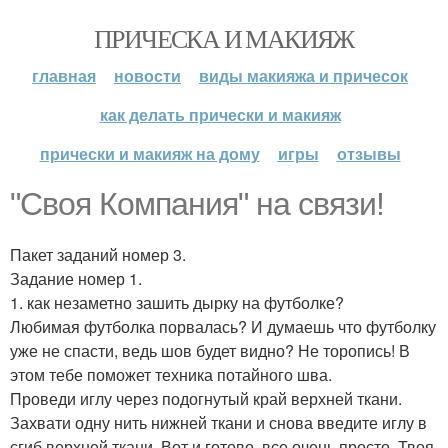
ПРИЧЕСКА И МАКИЯЖ
главная
новости
виды макияжа и причесок
как делать прически и макияж
прически и макияж на дому
игры
отзывы
"Своя Компания" на связи!
Пакет заданий номер 3.
Задание номер 1.
1. как незаметно зашить дырку на футболке?
Любимая футболка порвалась? И думаешь что футболку
уже не спасти, ведь шов будет видно? Не торопись! В
этом тебе поможет техника потайного шва.
Проведи иглу через подогнутый край верхней ткани.
Захвати одну нить нижней ткани и снова введите иглу в
сгиб верхней ткани. Вот и готово, все очень просто. Твоя