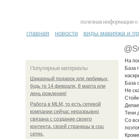
полезная информация о 
главная
новости
виды макияжа и пр
@Sw
На по
База 
Популярные материалы
наскр
Шикарный подарок для любимых,
База 
будь то 14 февраля, 8 марта или
Не ск
день рождения!
Стойк
Работа в MLM, то есть сетевой
Делае
компании сейчас неразрывно
Тени 
связана с создание своего
Со вс
контента, своей страницы в соц
поэто
сетях.
Кроме