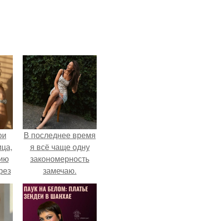
ои
В последнее время
ца,
я всё чаще одну
нию
закономерность
рез
замечаю.