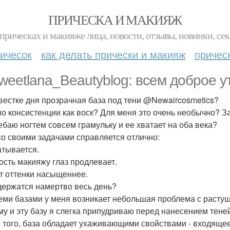
ПРИЧЕСКА И МАКИЯЖ
прическах и макияже лица, новости, отзывы, новинки, сек
ичесок
как делать прически и макияж
причес
eetlana_Beautyblog: всем доброе у
вестке дня прозрачная база под тени @Newaircosmetics?
по консистенции как воск? Для меня это очень необычно? За
ебаю ногтем совсем грамульку и ее хватает на оба века?
со своими задачами справляется отлично:
атывается.
ость макияжу глаз продлевает.
т оттенки насыщеннее.
держатся намертво весь день?
еми базами у меня возникает небольшая проблема с растуше
му и эту базу я слегка припудриваю перед нанесением тене
 того, база обладает ухаживающими свойствами - входяще