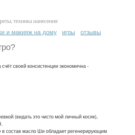
реты, техника нанесения
ки и макияж на дому
игры
отзывы
тро?
 счёт своей консистенции экономична -
вкой (видать это чисто мой личный косяк),
й.
е в состав масло Ши обладает регенерирующим