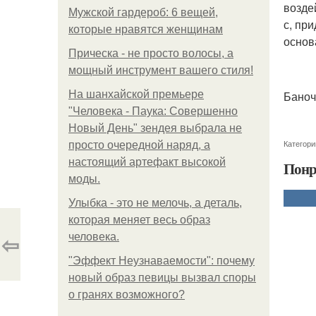
возде
Мужской гардероб: 6 вещей,
с, пр
которые нравятся женщинам
основ
Прическа - не просто волосы, а
мощный инструмент вашего стиля!
На шанхайской премьере
Баноч
"Человека - Паука: Совершенно
Новый День" зендея выбрала не
Категори
просто очередной наряд, а
настоящий артефакт высокой
Понр
моды.
Улыбка - это не мелочь, а деталь,
которая меняет весь образ
⇦
человека.
"Эффект Неузнаваемости": почему
новый образ певицы вызвал споры
о гранях возможного?