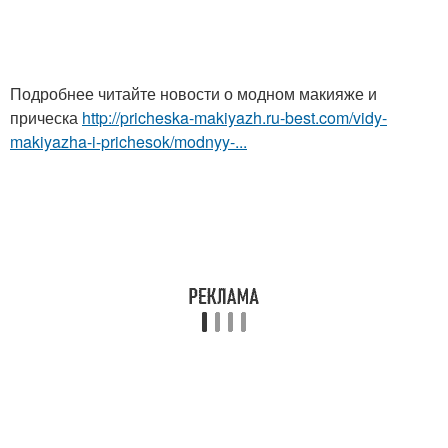
Подробнее читайте новости о модном макияже и
прическа
http://pricheska-makiyazh.ru-best.com/vidy-
makiyazha-i-prichesok/modnyy-...