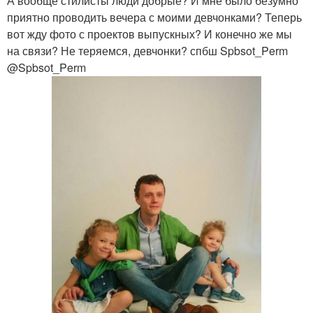
А вообще стилисты люди добрые? И мне было безумно
приятно проводить вечера с моими девчонками? Теперь
вот жду фото с проектов выпускных? И конечно же мы
на связи? Не теряемся, девчонки? спбш Spbsot_Perm
@Spbsot_Perm