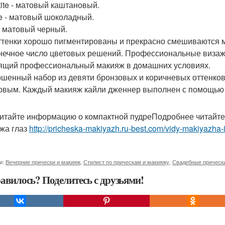
ite - матовый каштановый.
e - матовый шоколадный.
- матовый черный.
ттенки хорошо пигментированы и прекрасно смешиваются м
нечное число цветовых решений. Профессиональные визажис
ящий профессиональный макияж в домашних условиях.
шенный набор из девяти бронзовых и коричневых оттенков
овым. Каждый макияж кайли дженнер выполнен с помощью 
итайте информацию о компактной пудреПодробнее читайте 
жа глаз
http://pricheska-makiyazh.ru-best.com/vidy-makiyazha-i
и:
Вечерние прически и макияж
,
Стилист по прическам и макияжу
,
Свадебные прическ
авилось? Поделитесь с друзьями!