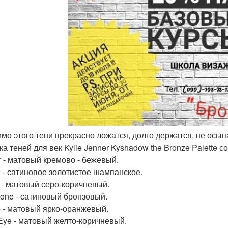
имо этого тени прекрасно ложатся, долго держатся, не осып
а теней для век Kylie Jenner Kyshadow the Bronze Palette со
r - матовый кремово - бежевый.
z - сатиновое золотистое шампанское.
 - матовый серо-коричневый.
tone - сатиновый бронзовый.
ne - матовый ярко-оранжевый.
 Eye - матовый желто-коричневый.