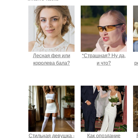
Лесная фея или
"Страшная? Ну да,
королева бала?
и что?
р
Стильная девушка -
Как опоздание