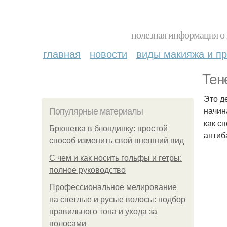
полезная информация о 
главная
новости
виды макияжа и пр
Тен
Это д
начин
Популярные материалы
как с
Брюнетка в блондинку: простой
антиб
способ изменить свой внешний вид
С чем и как носить гольфы и гетры:
полное руководство
Профессиональное мелирование
на светлые и русые волосы: подбор
правильного тона и ухода за
волосами