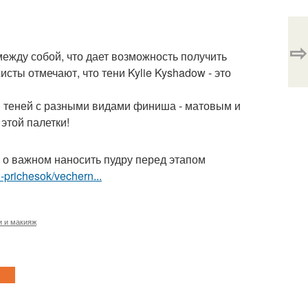
⇨
ежду собой, что дает возможность получить
ты отмечают, что тени Kylie Kyshadow - это
 теней с разными видами финиша - матовым и
этой палетки!
о важном наносить пудру перед этапом
-prichesok/vechern...
и и макияж