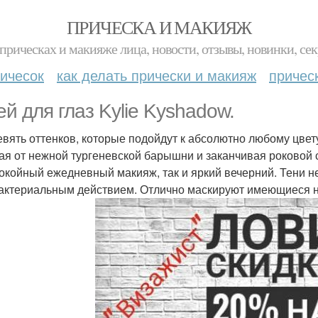
ПРИЧЕСКА И МАКИЯЖ
прическах и макияже лица, новости, отзывы, новинки, сек
ичесок
как делать прически и макияж
причес
ей для глаз Kylie Kyshadow.
евять оттенков, которые подойдут к абсолютно любому цвет
ая от нежной тургеневской барышни и заканчивая роковой
покойный ежедневный макияж, так и яркий вечерний. Тени 
актериальным действием. Отлично маскируют имеющиеся не