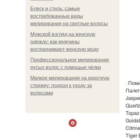
Блеск и стиль: самые
востребованные виды
мелирования на светлые волосы
Мужской взгляд на женскую
одежду: как мужчины
воспринимают женскую моду
Профессиональное мелирование
русых волос с помощью чёлки
Мелкое мелирование на короткую
. Пом
стрижку: подход к уходу за
Палетк
волосами
Jaspe
Quart
Topaz
Golds
Citri
Tiger