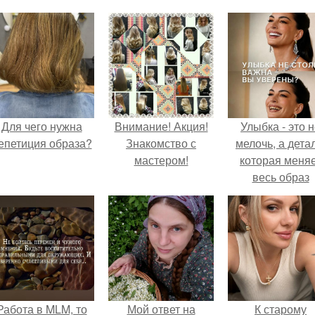
Для чего нужна
Внимание! Акция!
Улыбка - это 
епетиция образа?
Знакомство с
мелочь, а детал
мастером!
которая меня
весь образ
человека.
Работа в MLM, то
Мой ответ на
К старому