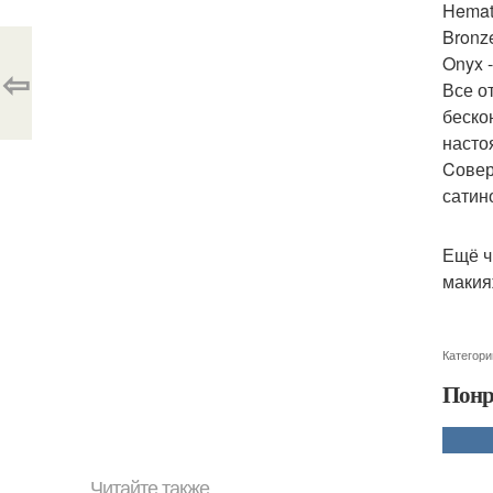
Hemat
Bronz
Onyx 
⇦
Все о
беско
насто
Cовер
сатин
Ещё ч
макия
Категори
Понр
Читайте также