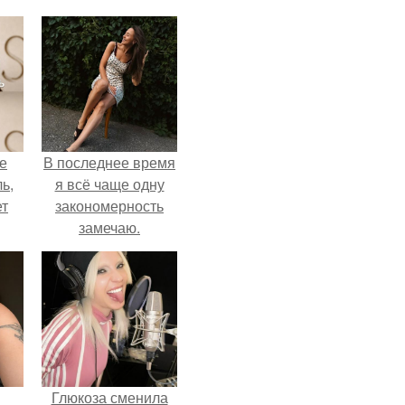
не
В последнее время
ь,
я всё чаще одну
ет
закономерность
замечаю.
Глюкоза сменила