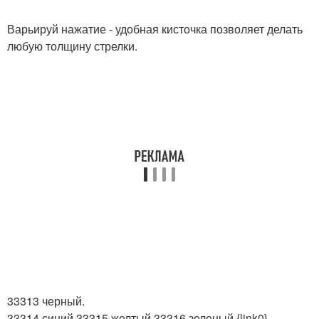
Варьируй нажатие - удобная кисточка позволяет делать
любую толщину стрелки.
33313 черный.
33314 синий 33315 желтый 33316 зеленый {link0}.