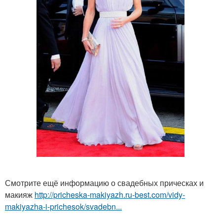
Смотрите ещё информацию о свадебных прическах и
макияж
http://pricheska-makiyazh.ru-best.com/vidy-
makiyazha-i-prichesok/svadebn...