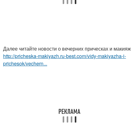
Далее читайте новости о вечерних прическах и макияж
http://pricheska-makiyazh.ru-best.com/vidy-makiyazha-i-
prichesok/vechern...