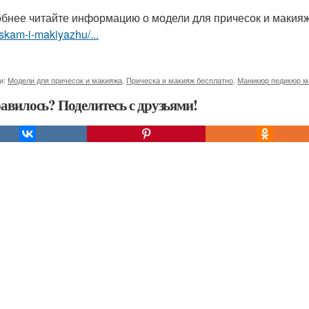
бнее читайте информацию о модели для причесок и макия
skam-i-makiyazhu/...
и:
Модели для причесок и макияжа
,
Прическа и макияж бесплатно
,
Маникюр педикюр м
авилось? Поделитесь с друзьями!