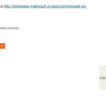
жа
http://pricheska-makiyazh.ru-best.com/novosti-po-
акияж прическа
⇨