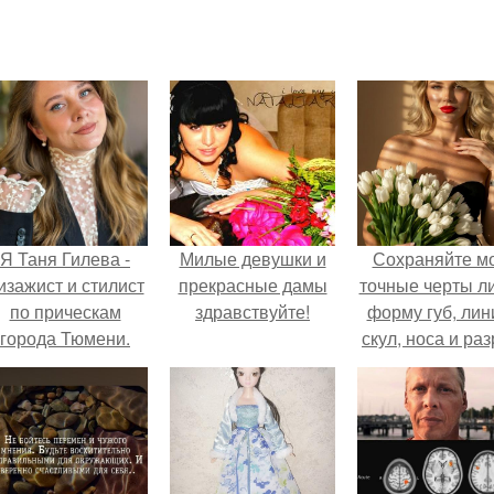
Я Таня Гилева -
Милые девушки и
Сохраняйте м
изажист и стилист
прекрасные дамы
точные черты ли
по прическам
здравствуйте!
форму губ, ли
города Тюмени.
скул, носа и раз
глаз.