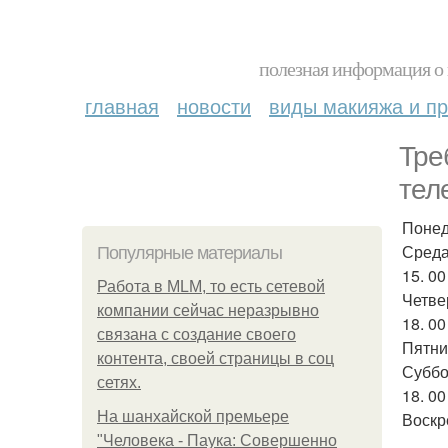
полезная информация о 
главная
новости
виды макияжа и пр
Тре
тел
Понед
Среда 
Популярные материалы
15. 0
Работа в MLM, то есть сетевой
Четвер
компании сейчас неразрывно
18. 00
связана с создание своего
Пятниц
контента, своей страницы в соц
Суббот
сетях.
18. 00
На шанхайской премьере
Воскр
"Человека - Паука: Совершенно