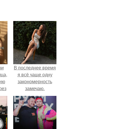
ои
В последнее время
ца,
я всё чаще одну
нию
закономерность
рез
замечаю.