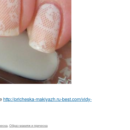
ле
http://pricheska-makiyazh.ru-best.com/vidy-
ческа
,
Образ макияж и прическа