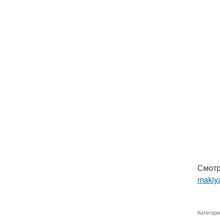
Смотр
makiya
Категори