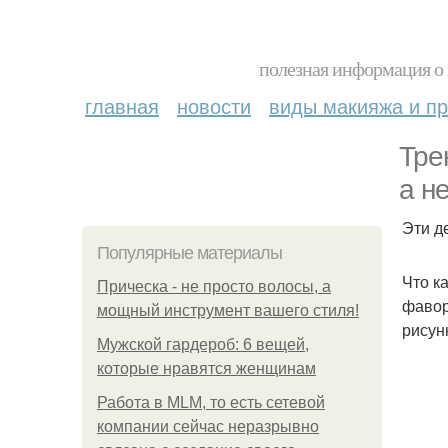
полезная информация о 
главная
новости
виды макияжа и пр
Тре
а н
Эти д
Популярные материалы
Что к
Прическа - не просто волосы, а
фавор
мощный инструмент вашего стиля!
рисун
Мужской гардероб: 6 вещей,
которые нравятся женщинам
Работа в MLM, то есть сетевой
компании сейчас неразрывно