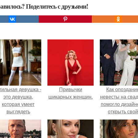
авилось? Поделитесь с друзьями!
тильная девушка -
Привычки
Как опоздани
это девушка,
шикарных женщин.
невесты на сва
которая умеет
помогло дизайн
выглядеть
открыть свой
привлекательно и
бренд.
легантно в любои
ситуации.