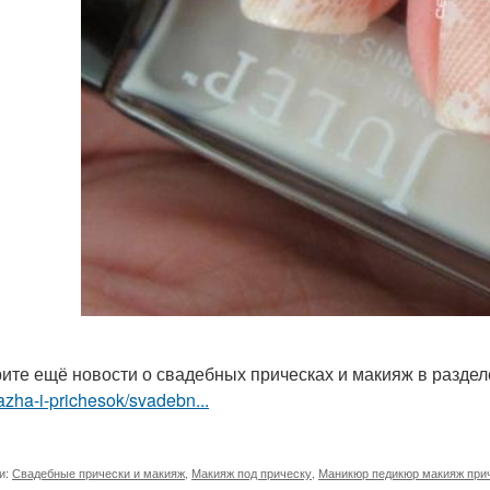
ите ещё новости о свадебных прическах и макияж в разде
zha-i-prichesok/svadebn...
и:
Свадебные прически и макияж
,
Макияж под прическу
,
Маникюр педикюр макияж при