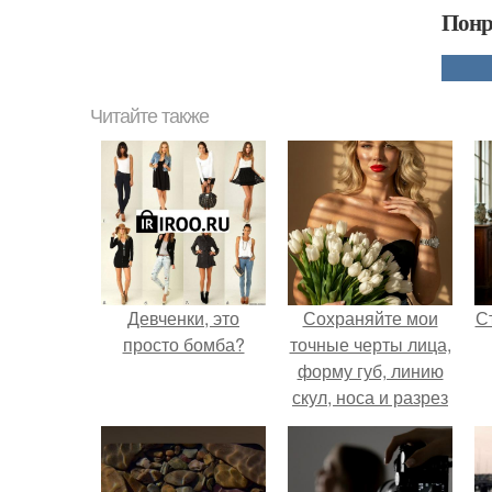
Понр
Читайте также
Девченки, это
Сохраняйте мои
С
просто бомба?
точные черты лица,
форму губ, линию
скул, носа и разрез
глаз.
э