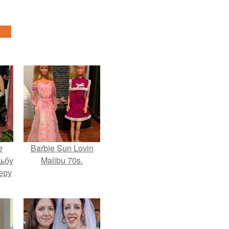
е
Barbie Sun Lovin
дьбу
Malibu 70s.
еру