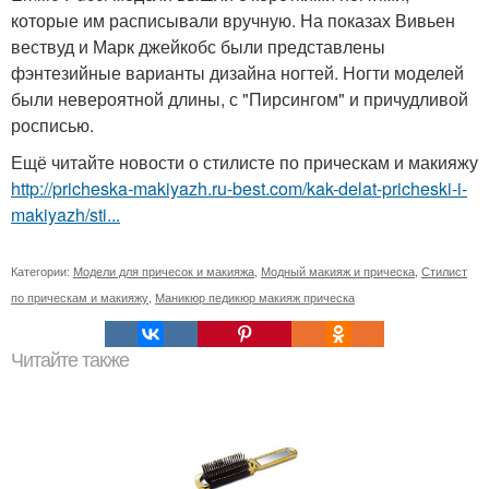
которые им расписывали вручную. На показах Вивьен
вествуд и Марк джейкобс были представлены
фэнтезийные варианты дизайна ногтей. Ногти моделей
были невероятной длины, с "Пирсингом" и причудливой
росписью.
Ещё читайте новости о стилисте по прическам и макияжу
http://pricheska-makiyazh.ru-best.com/kak-delat-pricheski-i-
makiyazh/sti...
Категории:
Модели для причесок и макияжа
,
Модный макияж и прическа
,
Стилист
по прическам и макияжу
,
Маникюр педикюр макияж прическа
Читайте также