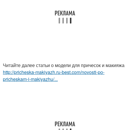
Читайте далее статьи о модели для причесок и макияжа
http://pricheska-makiyazh.ru-best.com/novosti-po-
pricheskam-i-makiyazhu/...