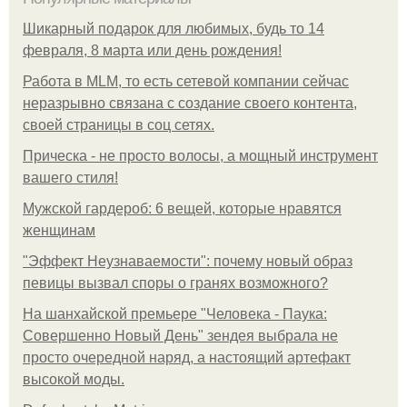
Шикарный подарок для любимых, будь то 14
февраля, 8 марта или день рождения!
Работа в MLM, то есть сетевой компании сейчас
неразрывно связана с создание своего контента,
своей страницы в соц сетях.
Прическа - не просто волосы, а мощный инструмент
вашего стиля!
Мужской гардероб: 6 вещей, которые нравятся
женщинам
"Эффект Неузнаваемости": почему новый образ
певицы вызвал споры о гранях возможного?
На шанхайской премьере "Человека - Паука:
Совершенно Новый День" зендея выбрала не
просто очередной наряд, а настоящий артефакт
высокой моды.