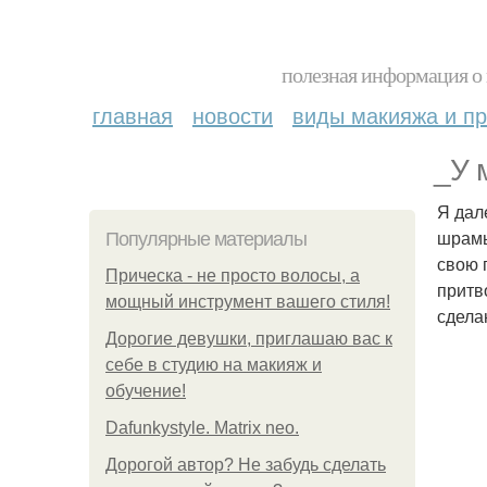
полезная информация о 
главная
новости
виды макияжа и пр
_У 
Я дале
шрамы
Популярные материалы
свою 
Прическа - не просто волосы, а
притв
мощный инструмент вашего стиля!
сдела
Дорогие девушки, приглашаю вас к
себе в студию на макияж и
обучение!
Dafunkystyle. Matrix neo.
Дорогой автор? Не забудь сделать