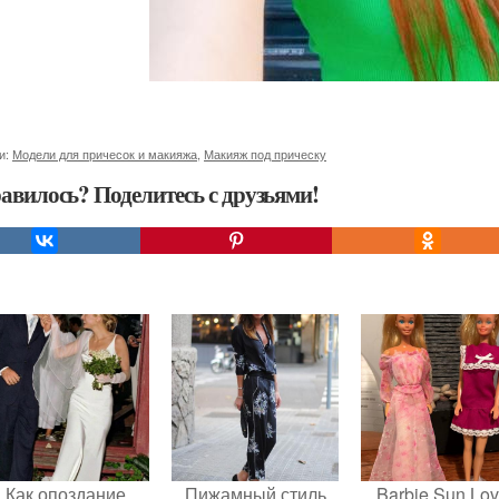
и:
Модели для причесок и макияжа
,
Макияж под прическу
авилось? Поделитесь с друзьями!
Как опоздание
Пижамный стиль
Barbie Sun Lov