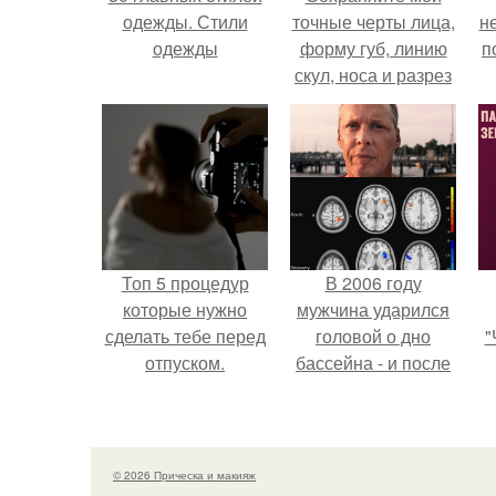
одежды. Стили
точные черты лица,
н
одежды
форму губ, линию
п
скул, носа и разрез
глаз.
Топ 5 процедур
В 2006 году
которые нужно
мужчина ударился
сделать тебе перед
головой о дно
"
отпуском.
бассейна - и после
этого его жизнь
изменилась самым
з
странным образом.
п
н
© 2026 Прическа и макияж
а