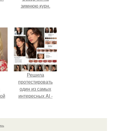
зимнюю курн.
Решила
протестировать
ё
один из самых
ой
интересных AI -
промтов для бьюти
- анализа.
язь