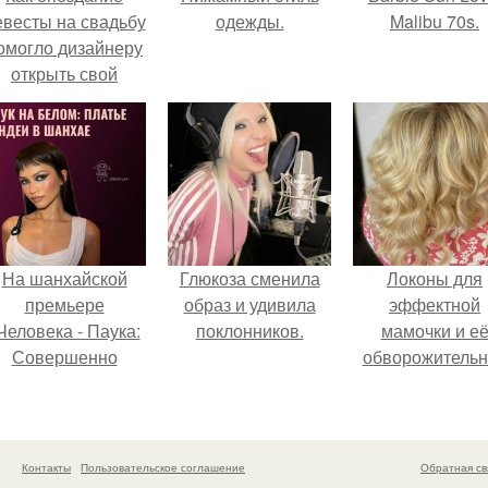
евесты на свадьбу
одежды.
Malibu 70s.
омогло дизайнеру
открыть свой
бренд.
На шанхайской
Глюкоза сменила
Локоны для
премьере
образ и удивила
эффектной
Человека - Паука:
поклонников.
мамочки и е
Совершенно
обворожительн
Новый День"
дочурки.
ендея выбрала не
росто очередной
аряд, а настоящий
Контакты
Пользовательское соглашение
Обратная св
ртефакт высокой