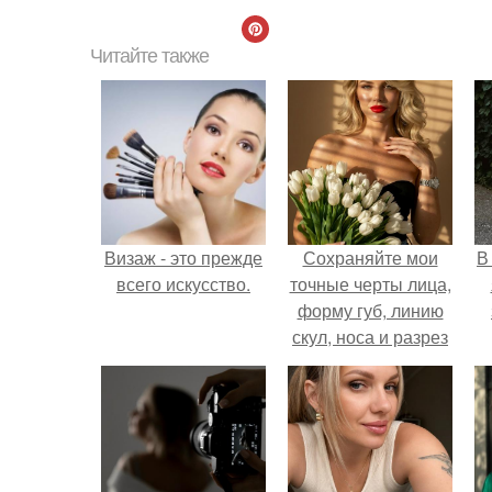
Читайте также
Визаж - это прежде
Сохраняйте мои
В
всего искусство.
точные черты лица,
форму губ, линию
скул, носа и разрез
глаз.