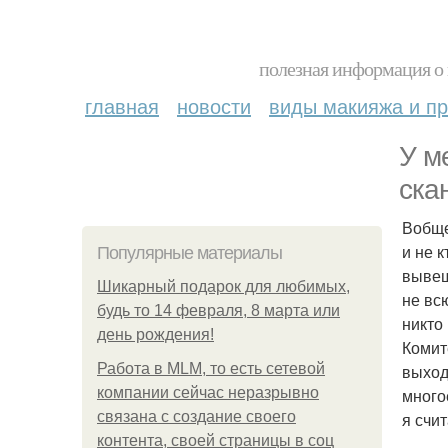
полезная информация о 
главная
новости
виды макияжа и пр
У м
ска
Вобще
и не 
Популярные материалы
вывеш
Шикарный подарок для любимых,
не вс
будь то 14 февраля, 8 марта или
никто
день рождения!
Комит
Работа в MLM, то есть сетевой
выходи
компании сейчас неразрывно
много
связана с создание своего
я счи
контента, своей страницы в соц