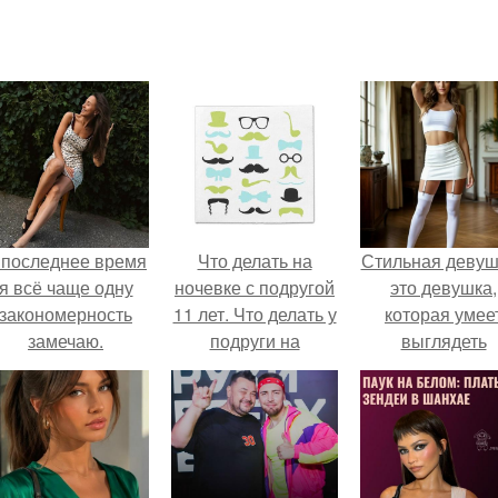
 последнее время
Что делать на
Стильная девуш
я всё чаще одну
ночевке с подругой
это девушка,
закономерность
11 лет. Что делать у
которая умее
замечаю.
подруги на
выглядеть
ночёвке?
привлекательн
элегантно в лю
ситуации.