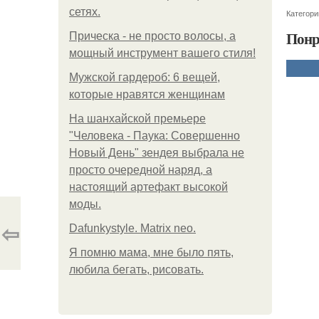
сетях.
Категори
Понр
Прическа - не просто волосы, а
мощный инструмент вашего стиля!
Мужской гардероб: 6 вещей,
которые нравятся женщинам
На шанхайской премьере
"Человека - Паука: Совершенно
Новый День" зендея выбрала не
просто очередной наряд, а
настоящий артефакт высокой
моды.
⇦
Dafunkystyle. Matrix neo.
Я помню мама, мне было пять,
любила бегать, рисовать.