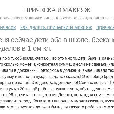
ПРИЧЕСКА И МАКИЯЖ
прическах и макияже лица, новости, отзывы, новинки, сек
ичесок
как делать прически и макияж
причес
еня сейчас дети оба в школе, беско
ндалов в 1 ом кл.
 по 5 т. собирали, считаю, что это много, дети были в разн
кто сколько может, а конкретная сумма, и если не сдавали и
ивали в должники! Повторюсь в должники вывешивали тех, 
ю сумму именно на нужды сада так сказать! Это вобще бред и
 права не давал! Это дело каждого лично! Сейчас дочь в 11 
ет - сумма 20 т. ещё ребенка нужно одеть, обуть, девочкам е
т и 25 т., считаю тоже, что оч. Дорого, не каждая семья мож
е зависит от род. Комитета, мне одна мамочка сказала, нужн
таю, что выпускной должен быть для каждого ребенка - это ж