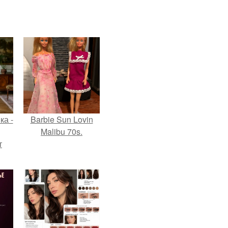
ка -
Barbie Sun Lovin
Malibu 70s.
т
о и
бои