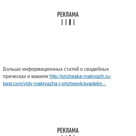
Больше информационных статей о свадебных
прическах и макияж
http://pricheska-makiyazh.ru-
best.com/vidy-makiyazha-i-prichesok/svadebn...