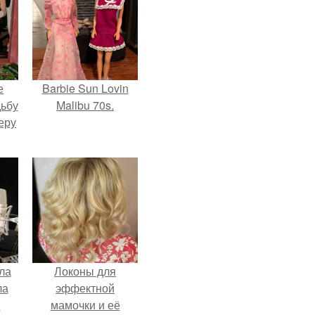
е
Barbie Sun Lovin
дьбу
Malibu 70s.
еру
ла
Локоны для
ла
эффектной
.
мамочки и её