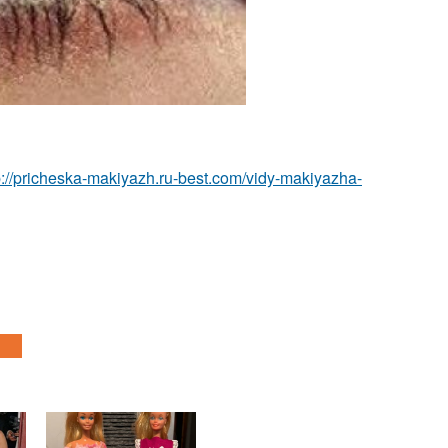
p://pricheska-makiyazh.ru-best.com/vidy-makiyazha-