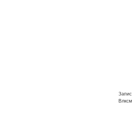
Запись
Влксм,