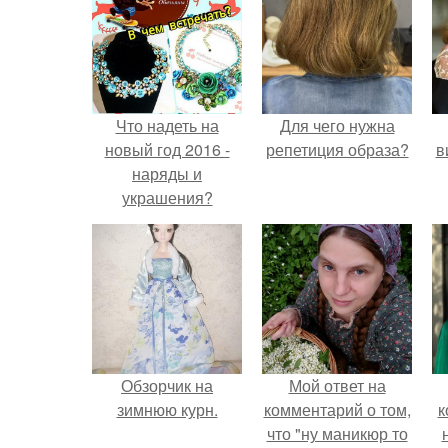
Что надеть на
Для чего нужна
новый год 2016 -
репетиция образа?
в
наряды и
украшения?
Обзорчик на
Мой ответ на
зимнюю курн.
комментарий о том,
к
что "ну маникюр то