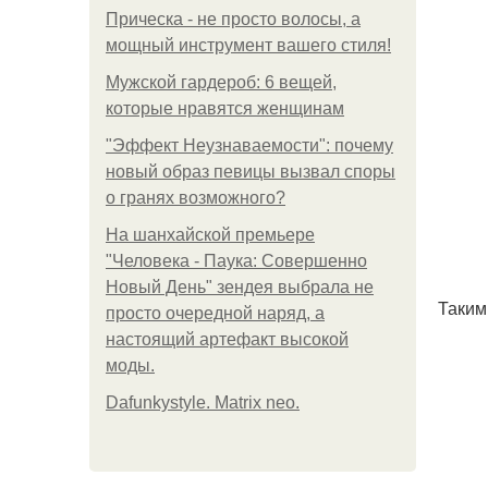
Прическа - не просто волосы, а
мощный инструмент вашего стиля!
Мужской гардероб: 6 вещей,
которые нравятся женщинам
"Эффект Неузнаваемости": почему
новый образ певицы вызвал споры
о гранях возможного?
На шанхайской премьере
"Человека - Паука: Совершенно
Новый День" зендея выбрала не
Таким
просто очередной наряд, а
настоящий артефакт высокой
моды.
Dafunkystyle. Matrix neo.