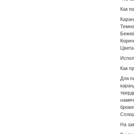
Как п
Каран
Темно
Бежев
Корич
Цвета
Испол
Как п
Для п
каран
тверд
намеч
бровя
Сплош
На за