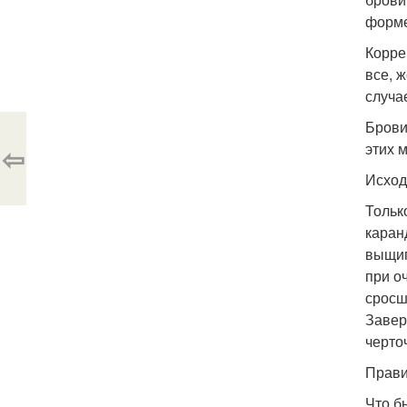
форме
Корре
все, 
случа
Брови
этих 
⇦
Исход
Тольк
каран
выщип
при о
сросш
Завер
черто
Прави
Что б