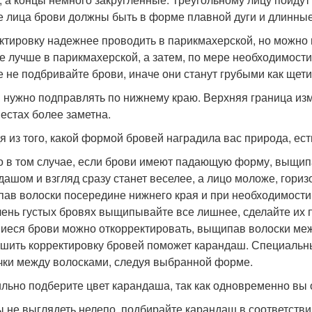
 лица брови должны быть в форме плавной дуги и длинные
ктировку надежнее проводить в парикмахерской, но можно
же лучше в парикмахерской, а затем, по мере необходимости
е не подбривайте брови, иначе они станут грубыми как щети
 нужно подправлять по нижнему краю. Верхняя граница изме
местах более заметна.
я из того, какой формой бровей наградила вас природа, ест
о в том случае, если брови имеют падающую форму, выщипа
дашом и взгляд сразу станет веселее, а лицо моложе, гор
ав волоски посередине нижнего края и при необходимости
чень густых бровях выщипывайте все лишнее, сделайте их 
иеся брови можно откорректировать, выщипав волоски ме
шить корректировку бровей поможет карандаш. Специальн
чки между волосками, следуя выбранной форме.
льно подберите цвет карандаша, так как одновременно вы 
ы не выглядеть нелепо, подбирайте карандаш в соответстви