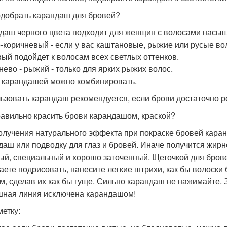
одобрать карандаш для бровей?
даш черного цвета подходит для женщин с волосами насыщ
-коричневый - если у вас каштановые, рыжие или русые во
ый подойдет к волосам всех светлых оттенков.
нево - рыжий - только для ярких рыжих волос.
 карандашей можно комбинировать.
ьзовать карандаш рекомендуется, если брови достаточно р
равильно красить брови карандашом, краской?
олучения натурального эффекта при покраске бровей каран
даш или подводку для глаз и бровей. Иначе получится жир
ый, специальный и хорошо заточенный. Щеточкой для бровей
аете подрисовать, нанесите легкие штрихи, как бы волоски
м, сделав их как бы гуще. Сильно карандаш не нажимайте.
ная линия исключена карандашом!
метку: