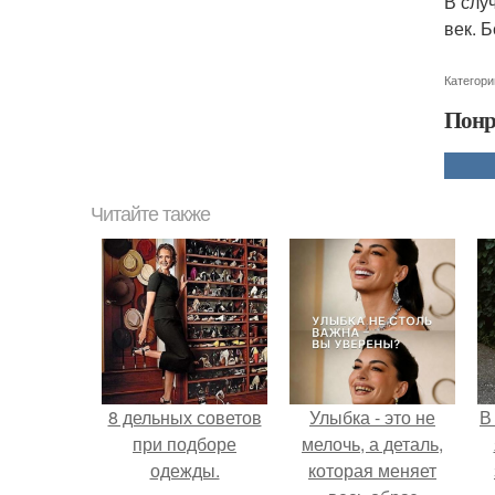
В слу
век. Б
Категори
Понр
Читайте также
8 дельных советов
Улыбка - это не
В
при подборе
мелочь, а деталь,
одежды.
которая меняет