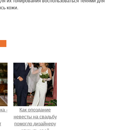
для их тонирования воспользоваться тенями для
ясь кожи.
ка -
Как опоздание
невесты на свадьбу
т
помогло дизайнеру