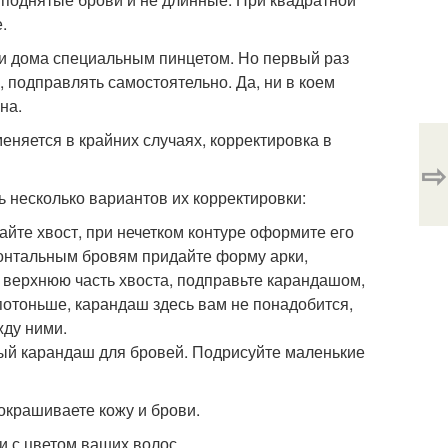
.
 и дома специальным пинцетом. Но первый раз
, подправлять самостоятельно. Да, ни в коем
на.
няется в крайних случаях, корректировка в
⇨
ь несколько вариантов их корректировки:
йте хвост, при нечетком контуре оформите его
изонтальным бровям придайте форму арки,
 верхнюю часть хвоста, подправьте карандашом,
потоньше, карандаш здесь вам не понадобится,
жду ними.
ый карандаш для бровей. Подрисуйте маленькие
окрашиваете кожу и брови.
и с цветом ваших волос.