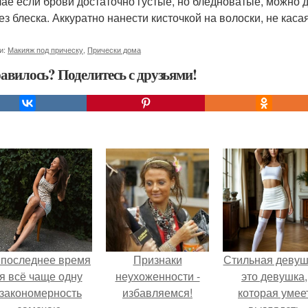
чае если брови достаточно густые, но бледноватые, можно 
ез блеска. Аккуратно нанести кисточкой на волоски, не каса
и:
Макияж под прическу
,
Прически дома
авилось? Поделитесь с друзьями!
 последнее время
Признаки
Стильная девуш
я всё чаще одну
неухоженности -
это девушка,
закономерность
избавляемся!
которая умее