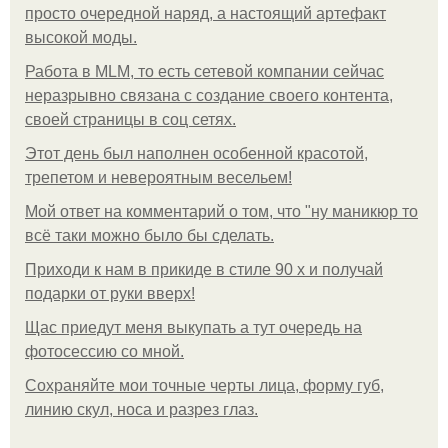
просто очередной наряд, а настоящий артефакт
высокой моды.
Работа в MLM, то есть сетевой компании сейчас
неразрывно связана с создание своего контента,
своей страницы в соц сетях.
Этот день был наполнен особенной красотой,
трепетом и невероятным весельем!
Мой ответ на комментарий о том, что "ну маникюр то
всё таки можно было бы сделать.
Приходи к нам в прикиде в стиле 90 х и получай
подарки от руки вверх!
Щас приедут меня выкупать а тут очередь на
фотосессию со мной.
Сохраняйте мои точные черты лица, форму губ,
линию скул, носа и разрез глаз.