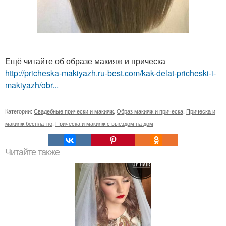
Ещё читайте об образе макияж и прическа
http://pricheska-makiyazh.ru-best.com/kak-delat-pricheski-i-
makiyazh/obr...
Категории:
Свадебные прически и макияж
,
Образ макияж и прическа
,
Прическа и
макияж бесплатно
,
Прическа и макияж с выездом на дом
Читайте также