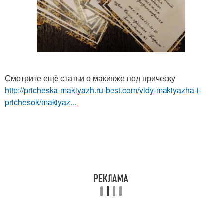
Смотрите ещё статьи о макияже под прическу
http://pricheska-makiyazh.ru-best.com/vidy-makiyazha-i-
prichesok/makiyaz...