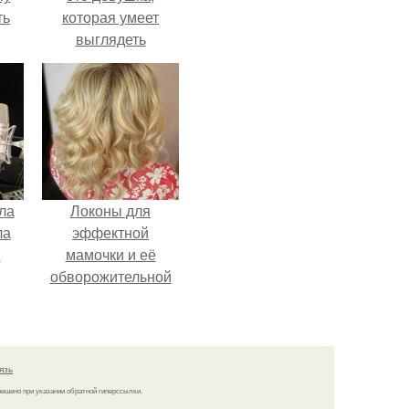
ть
которая умеет
выглядеть
привлекательно и
элегантно в любои
ситуации.
ла
Локоны для
ла
эффектной
.
мамочки и её
обворожительной
дочурки.
язь
решено при указании обратной гиперссылки.