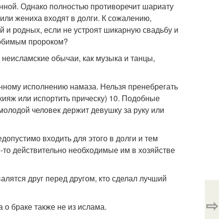
 сунной. Однако полностью противоречит шариату
или жениха входят в долги. К сожалению,
й и родных, если не устроят шикарную свадьбу и
любимым пророком?
 неисламские обычаи, как музыка и танцы,
енному исполнению намаза. Нельзя пренебрегать
кияж или испортить прическу) 10. Подобные
 молодой человек держит девушку за руку или
опустимо входить для этого в долги и тем
е-то действительно необходимые им в хозяйстве
валятся друг перед другом, кто сделал лучший
⇨
 о браке также не из ислама.