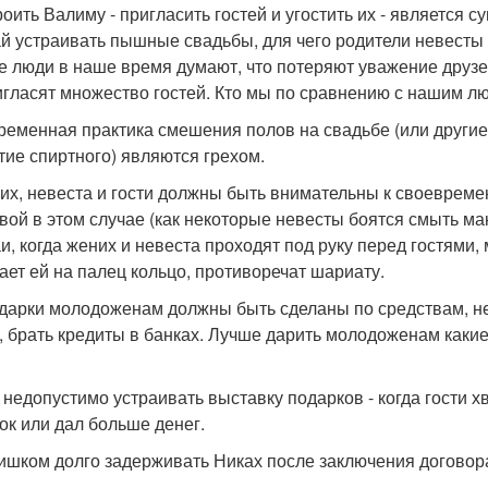
троить Валиму - пригласить гостей и угостить их - является
й устраивать пышные свадьбы, для чего родители невесты 
е люди в наше время думают, что потеряют уважение друзе
игласят множество гостей. Кто мы по сравнению с нашим 
временная практика смешения полов на свадьбе (или другие
тие спиртного) являются грехом.
них, невеста и гости должны быть внимательны к своеврем
вой в этом случае (как некоторые невесты боятся смыть ма
и, когда жених и невеста проходят под руку перед гостями,
ает ей на палец кольцо, противоречат шариату.
одарки молодоженам должны быть сделаны по средствам, нед
, брать кредиты в банках. Лучше дарить молодоженам каки
 недопустимо устраивать выставку подарков - когда гости х
ок или дал больше денег.
лишком долго задерживать Никах после заключения договора