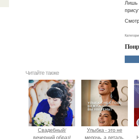
Лишь 
прису
Смотр
Категори
Понр
Читайте также
Свадебный/
Улыбка - это не
вечерний образ!
мелочь, а деталь,
Н