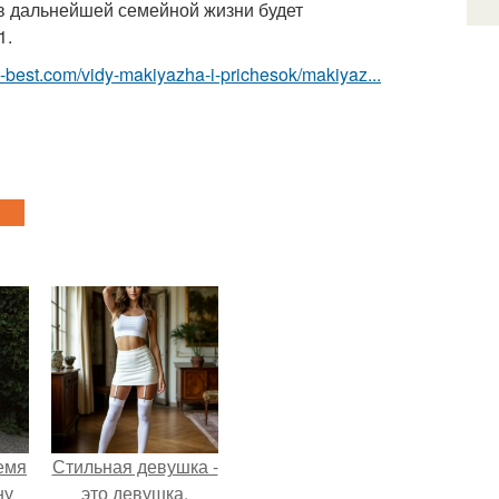
и в дальнейшей семейной жизни будет
1.
u-best.com/vidy-makiyazha-i-prichesok/makiyaz...
емя
Стильная девушка -
ну
это девушка,