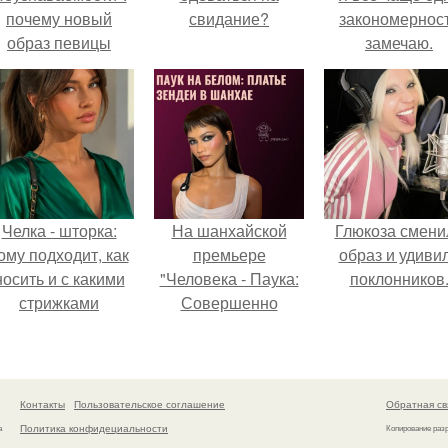
почему новый
свидание?
закономернос
образ певицы
замечаю.
вызвал споры о
гранях
возможного?
Челка - шторка:
На шанхайской
Глюкоза смени
ому подходит, как
премьере
образ и удиви
носить и с какими
"Человека - Паука:
поклонников
стрижками
Совершенно
сочетать.
Новый День"
зендея выбрала не
просто очередной
наряд, а настоящий
Контакты
Пользовательское соглашение
Обратная св
артефакт высокой
Политика конфидециальности
а
Копирование раз
моды.