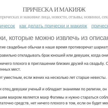
ПРИЧЕСКА И МАКИЯЖ
прическах и макияже лица, новости, отзывы, новинки, сек
ичесок
как делать прически и макияж
причес
ки, которые можно извлечь из опис
огие свадебные обычаи в наше время противоречат шариату 
правильно откладывать брак юношей или девушек, когда они
т ничего плохого в приглашении близких друзей на свадьбу. 
енных мест.
дет уместным, если жених на несколько лет старше невесты.
ли отец девушки ученый и обладает знаниями по религии, он
чшим махром является махр Фатимы и нужно стараться соблю
таточно средств, нет ничего плохого в том, если он будет 