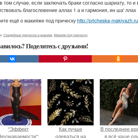
в том случае, если заключать браки согласно шариату, то 
тствовать благословение аллах 1 а и гармония, ин ша' ллах 
ите ещё о макияже под прическу
http://pricheska-makiyazh.r
и:
Свадебные прически и макияж
,
Макияж под прическу
авилось? Поделитесь с друзьями!
"Эффект
Как лучше
В последнее вр
еузнаваемости":
одеваться на
я всё чаще од