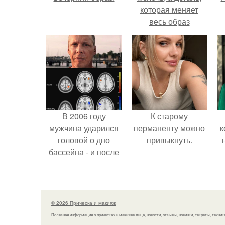
которая меняет
весь образ
человека.
В 2006 году
К старому
мужчина ударился
перманенту можно
к
головой о дно
привыкнуть.
бассейна - и после
этого его жизнь
изменилась самым
странным образом.
© 2026 Прическа и макияж
Полезная информация о прическах и макияже лица, новости, отзывы, новинки, секреты, техник