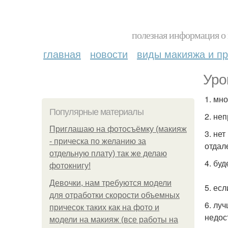
полезная информация о 
главная
новости
виды макияжа и пр
Уро
1. мн
Популярные материалы
2. не
Приглашаю на фотосъёмку (макияж
3. не
- прическа по желанию за
отдал
отдельную плату) так же делаю
4. бу
фотокнигу!
Девочки, нам требуются модели
5. ес
для отработки скорости объемных
6. лу
причесок таких как на фото и
недос
модели на макияж (все работы на