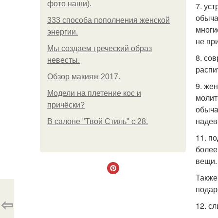
фото наши).
7. ус
обыча
333 способа пополнения женской
многи
энергии.
не пр
Мы создаем греческий образ
8. со
невесты.
распи
Обзор макияж 2017.
9. же
Модели на плетение кос и
молит
причёски?
обыча
надев
В салоне "Твой Стиль" с 28.
11. п
более
вещи.
Также
подар
⇦
12. с