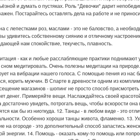
ьёзной и думать о пустяках. Роль "Девочки" дарит непобеди
важен. Постарайтесь оставлять дела на работе и не приноси
нна с лепестками роз, маслами - это не баловство, а необхо
 вы удивитесь собственному сиянию и отличному настроени
 дающей нам спокойствие, текучесть, плавность.
дитация - как и любые расслабляющие практики поднимают у
 сном медитировать. Очень полезны медитации на природе. 
рует на вибрации нашего голоса. С помощью пения из нас б
ься, корить мужчин. В Спарте в древности одним из компли
осещение магазинов - шопинг не просто способ присмотреть
нет денег. Примеряйте вещи. Наслаждайтесь своей красотой.
а достаточно увидеть, потрогать вещь, чтобы вскорости она
ятся как бы из ниоткуда. 12. Танцы - в любом виде - это о
альности. Особенно хороши танцы живота, фламенко. 13. Ух
ие на огороде - это дополнительный способ запастись женск
ой энергии. 14. Помощь - оказать кому-то помощь или попр