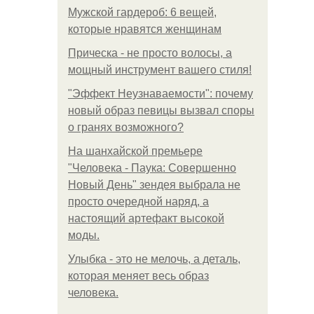
Мужской гардероб: 6 вещей,
которые нравятся женщинам
Прическа - не просто волосы, а
мощный инструмент вашего стиля!
"Эффект Неузнаваемости": почему
новый образ певицы вызвал споры
о гранях возможного?
На шанхайской премьере
"Человека - Паука: Совершенно
Новый День" зендея выбрала не
просто очередной наряд, а
настоящий артефакт высокой
моды.
Улыбка - это не мелочь, а деталь,
которая меняет весь образ
человека.