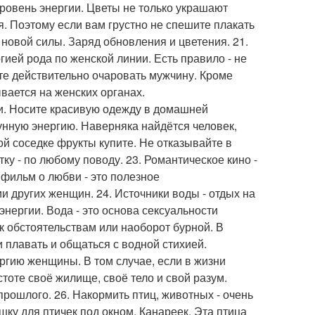
уровень энергии. Цветы не только украшают
я. Поэтому если вам грустно не спешите плакать
д новой силы. Заряд обновления и цветения. 21.
гией рода по женской линии. Есть правило - не
ите действительно очаровать мужчину. Кроме
вается на женских органах.
дти. Носите красивую одежду в домашней
лунную энергию. Наверняка найдётся человек,
й соседке фрукты купите. Не отказывайте в
у - по любому поводу. 23. Романтическое кино -
 фильм о любви - это полезное
 других женщин. 24. Источники воды - отдых на
 энергии. Вода - это основа сексуальности
 обстоятельствам или наоборот бурной. В
плавать и общаться с водной стихией.
ергию женщины. В том случае, если в жизни
тоте своё жилище, своё тело и свой разум.
рошлого. 26. Накормить птиц, животных - очень
шку для птичек под окном. Канареек. Эта птица