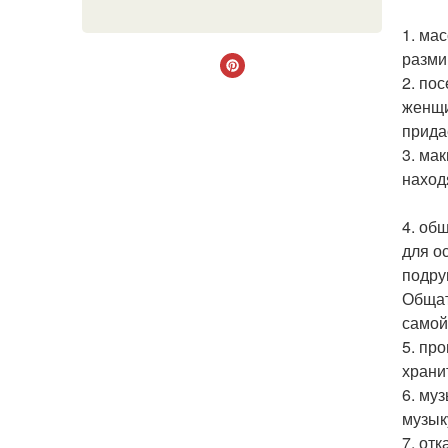
1. ма
разми
2. по
женщи
прида
3. ма
наход
4. об
для о
подру
Общат
самой
5. пр
храни
6. му
музык
7. от