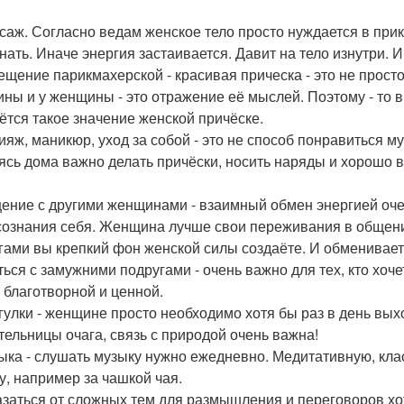
ссаж. Согласно ведам женское тело просто нуждается в при
нать. Иначе энергия застаивается. Давит на тело изнутри. 
сещение парикмахерской - красивая прическа - это не прост
ны и у женщины - это отражение её мыслей. Поэтому - то в
ётся такое значение женской причёске.
кияж, маникюр, уход за собой - это не способ понравиться м
ясь дома важно делать причёски, носить наряды и хорошо в
щение с другими женщинами - взаимный обмен энергией оч
сознания себя. Женщина лучше свои переживания в общени
гами вы крепкий фон женской силы создаёте. И обменивает
ься с замужними подругами - очень важно для тех, кто хоче
 благотворной и ценной.
огулки - женщине просто необходимо хотя бы раз в день выхо
тельницы очага, связь с природой очень важна!
зыка - слушать музыку нужно ежедневно. Медитативную, кла
у, например за чашкой чая.
казаться от сложных тем для размышления и переговоров хо