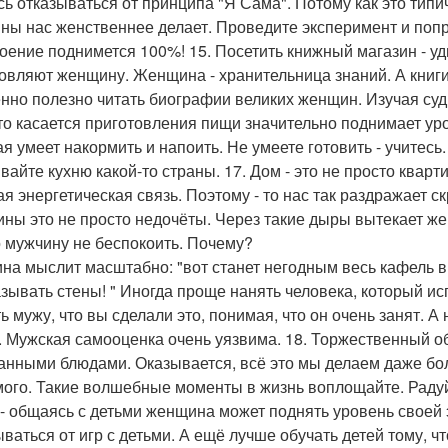
сь отказываться от принципа "Я Сама". Потому как это тип
ны нас женственнее делает. Проведите эксперимент и попр
оение поднимется 100%! 15. Посетить книжный магазин - уди
овляют женщину. Женщина - хранительница знаний. А книги -
нно полезно читать биографии великих женщин. Изучая суд
что касается приготовления пищи значительно поднимает ур
ая умеет накормить и напоить. Не умеете готовить - учитесь
вайте кухню какой-то страны. 17. Дом - это не просто квар
я энергетическая связь. Поэтому - то нас так раздражает 
ны это не просто недочёты. Через такие дыры вытекает женс
 мужчину не беспокоить. Почему?
на мыслит масштабно: "вот станет негодным весь кафель в 
зывать стены! " Иногда проще нанять человека, который ис
ь мужу, что вы сделали это, понимая, что он очень занят. А н
. Мужская самооценка очень уязвима. 18. Торжественный об
анными блюдами. Оказывается, всё это мы делаем даже бол
ого. Такие волшебные моменты в жизнь воплощайте. Радуйт
 - общаясь с детьми женщина может поднять уровень своей э
ываться от игр с детьми. А ещё лучше обучать детей тому, чт