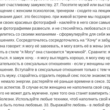
ает счастливому замужеству. 27. Посетите музей или выста
бщение с женским психологом, тренером - сходите на лекцию
 знания дают. это бесспорно. при живой встрече мы подзаря
м своих красивых фотографий - наклейте в него свои самые
и фотографиями развесьте. и не стесняйтесь любоваться соб
елитесь со своими желаниями - сформулируйте для себя же
ошениях. Сосредоточьтесь сосредоточьтесь на "Хочу" и забуд
на говорит: я могу её завоевать, я могу взять её в жены (и
ть в стиле "я Могу" она становится "мужчиной". Сравните: я
ься. я замуж хочу. - я могу выглядеть хорошо, я могу ему н
ательность в сексуальных отношениях - если у женщины нес
ошение. Вступайте в сексуальные отношения только с тем ч
сть мужу. старайтесь отдалить первый секс после знакомст
 немало энергии. растеряйте её раньше времени в сексе. 3
х аспектов. В случае если женщина не наполнила своё серд
его не может дать мужчине. хуже того она станет вампирить
 болезни. Используйте любые техники, чтоб наполнить сво
а быть полна любовью. 33. Выражайте любовь - в любой фо