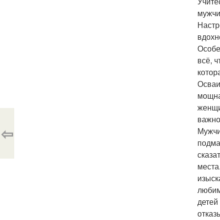
Учите
мужчи
Настр
вдохн
Особе
всё, 
котор
Осваи
мощна
женщи
важно
⇦
Мужчи
подма
сказат
места
изыск
любим
детей
отказ