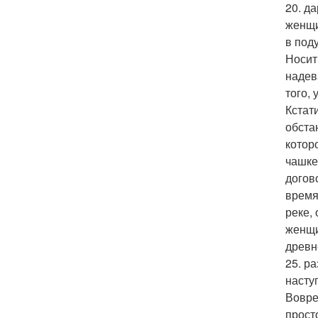
20. д
женщи
в под
Носит
надев
того,
Кстат
обста
котор
чашке
догов
время
реке,
женщи
древн
25. р
насту
Вовре
прост