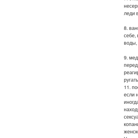
несер
леди 
8. ва
себе,
воды,
9. ме
перед
реаги
ругат
11. п
если 
иногд
наход
сексу
копан
женск