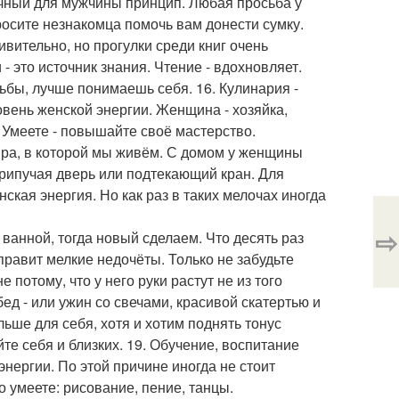
ичный для мужчины принцип. Любая просьба у
осите незнакомца помочь вам донести сумку.
вительно, но прогулки среди книг очень
 это источник знания. Чтение - вдохновляет.
ьбы, лучше понимаешь себя. 16. Кулинария -
овень женской энергии. Женщина - хозяйка,
. Умеете - повышайте своё мастерство.
тира, в которой мы живём. С домом у женщины
скрипучая дверь или подтекающий кран. Для
кая энергия. Но как раз в таких мелочах иногда
⇨
ванной, тогда новый сделаем. Что десять раз
правит мелкие недочёты. Только не забудьте
е потому, что у него руки растут не из того
ед - или ужин со свечами, красивой скатертью и
ьше для себя, хотя и хотим поднять тонус
е себя и близких. 19. Обучение, воспитание
нергии. По этой причине иногда не стоит
о умеете: рисование, пение, танцы.