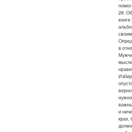
помог
28. О
книги
альбо
своим
Опред
в отн
Мужчи
мысли
нравит
Избир
опуст
верно
нужно
важны
и нич
крах,
должн