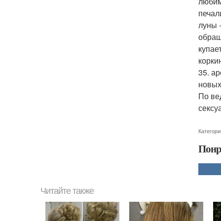
любим
печал
луны 
обращ
купае
корки
35. а
новых
По ве
сексу
Категори
Понр
Читайте также