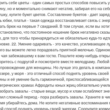
арить себе цветы - один самых простых способов повысить 
ну, но и моментально снимают негатив, забирая его на себ
ушку, купите букет цветов. Составление букетов - дает заря
ь юбки, платья - такая одежда восстанавливает связь с энер
ать брюк на первые 7 свиданий. В том случае, если вы хот
 установлено, что постоянное ношение брюк негативно сказы
и, для того чтобы принарядиться не обязательно куда-то и
новке. 22. Умение одаривать - это качество, усиливающее 
ого вы можете легко порадовать приятной мелочью. Одиноко
 чая забежавшему к вам гостю. Пошлите кому-нибудь открытк
оритесь с подругой и посмотрите вместе мелодраму. Любой
провождение для женщины. Но лучше это делать в компании
 озере, у моря - это отличный способ поднять уровень своей
ны и её умение быть гармоничной, приспосабливающейся к
егреческих храмах Афродиты юных жриц обязательно учили 
азобрать завалы - старые вещи, мусор и хлам ослабляют эн
пил сложный период - пора разбирать завалы. Храните в чис
мя убирайтесь дома. Не копите негативные воспоминания п
ой способ поднять уровень своей энергии. Соорудите корму