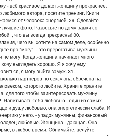
вку - всё красивое делает женщину прекраснее.
 любимого автора, посетите тренинг. Книги
жаемся от человека энергией. 29. Сделайте
 лучшие фото. Развесьте по дому рамки со
ой. , что вы всегда прекрасны! 30.
лания, чего вы хотите на самом деле, особенно
ьте про "могу". - это прерогатива мужчины.
ли не могу. Когда женщина начинает много
 хочу выглядеть хорошо. Я я хочу ему
равиться, я могу выйти замуж. 31.
колько партнёров по сексу она обречена на
еловеком, которого любите. Храните храните
ва. для того чтобы заинтересовать мужчину
2. Напитывать себя любовью - один из самых
це и душу любовью, она энергетически слаба. И
 энергию у него. - упадок мужчины, финансовый
й колодец любовью. Женщина - дающая. Она
рме, в любое время. Обнимайте, целуйте