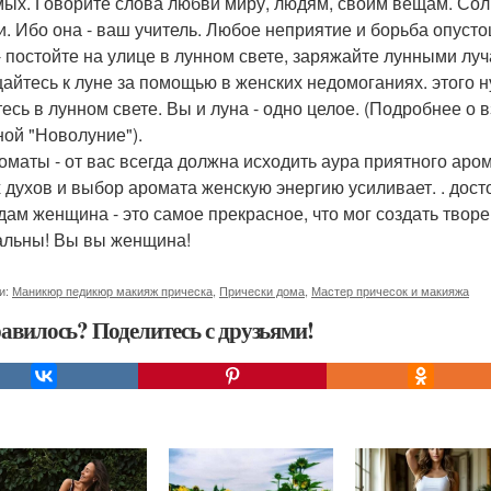
ых. Говорите слова любви миру, людям, своим вещам. Сол
и. Ибо она - ваш учитель. Любое неприятие и борьба опусто
- постойте на улице в лунном свете, заряжайте лунными луч
айтесь к луне за помощью в женских недомоганиях. этого н
тесь в лунном свете. Вы и луна - одно целое. (Подробнее о
ной "Новолуние").
роматы - от вас всегда должна исходить аура приятного аром
 духов и выбор аромата женскую энергию усиливает. . досто
дам женщина - это самое прекрасное, что мог создать твор
альны! Вы вы женщина!
и:
Маникюр педикюр макияж прическа
,
Прически дома
,
Мастер причесок и макияжа
авилось? Поделитесь с друзьями!