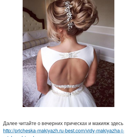
Далее читайте о вечерних прическах и макияж здесь
http://pricheska-makiyazh.ru-best.com/vidy-makiyazha-i-