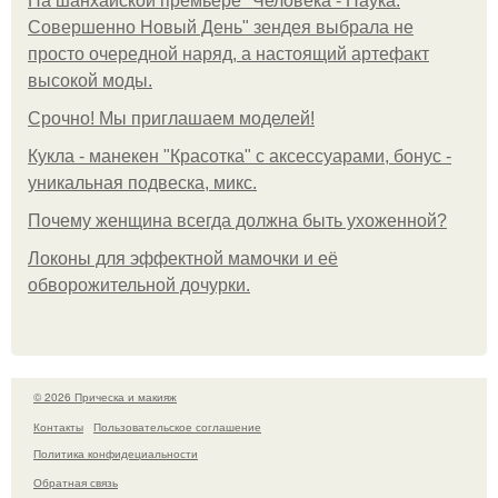
На шанхайской премьере "Человека - Паука:
Совершенно Новый День" зендея выбрала не
просто очередной наряд, а настоящий артефакт
высокой моды.
Срочно! Мы приглашаем моделей!
Кукла - манекен "Красотка" с аксессуарами, бонус -
уникальная подвеска, микс.
Почему женщина всегда должна быть ухоженной?
Локоны для эффектной мамочки и её
обворожительной дочурки.
© 2026 Прическа и макияж
Контакты
Пользовательское соглашение
Политика конфидециальности
Обратная связь