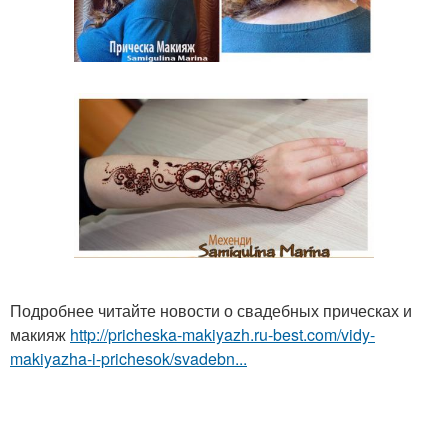
Подробнее читайте новости о свадебных прическах и
макияж
http://pricheska-makiyazh.ru-best.com/vidy-
makiyazha-i-prichesok/svadebn...