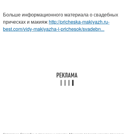
Больше информационного материала о свадебных
прическах и макияж
http://pricheska-makiyazh.ru-
best.com/vidy-makiyazha-i-prichesok/svadebn...
Категории:
Свадебные прически и макияж
,
Маникюр педикюр макияж прическа