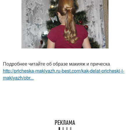
Подробнее читайте об образе макияж и прическа
http://pricheska-makiyazh.ru-best.com/kak-delat-pricheski-i-
makiyazh/obr...