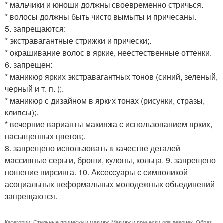
* мальчики и юноши должны своевременно стричься.
* волосы должны быть чисто вымыты и причесаны.
5. запрещаются:
* экстравагантные стрижки и прически;.
* окрашивание волос в яркие, неестественные оттенки.
6. запрещен:
* маникюр ярких экстравагантных тонов (синий, зеленый,
черный и т. п. );.
* маникюр с дизайном в ярких тонах (рисунки, стразы,
клипсы);.
* вечерние варианты макияжа с использованием ярких,
насыщенных цветов;.
8. запрещено использовать в качестве деталей
массивные серьги, броши, кулоны, кольца. 9. запрещено
ношение пирсинга. 10. Аксессуары с символикой
асоциальных неформальных молодежных объединений
запрещаются.
Категории:
Стильные прически и макияж
,
Макияж и прически для девочек
,
Образ