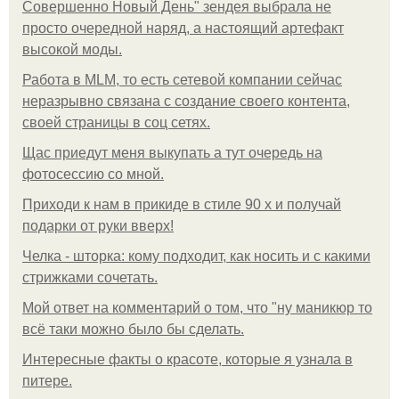
Совершенно Новый День" зендея выбрала не
просто очередной наряд, а настоящий артефакт
высокой моды.
Работа в MLM, то есть сетевой компании сейчас
неразрывно связана с создание своего контента,
своей страницы в соц сетях.
Щас приедут меня выкупать а тут очередь на
фотосессию со мной.
Приходи к нам в прикиде в стиле 90 х и получай
подарки от руки вверх!
Челка - шторка: кому подходит, как носить и с какими
стрижками сочетать.
Мой ответ на комментарий о том, что "ну маникюр то
всё таки можно было бы сделать.
Интересные факты о красоте, которые я узнала в
питере.