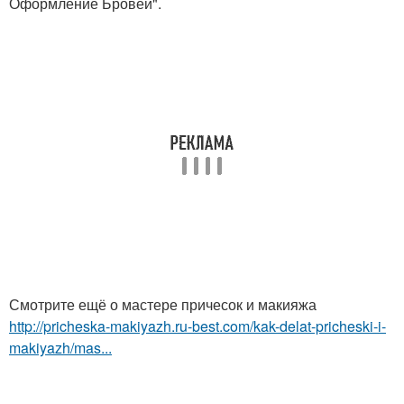
Оформление Бровей".
Смотрите ещё о мастере причесок и макияжа
http://pricheska-makiyazh.ru-best.com/kak-delat-pricheski-i-
makiyazh/mas...