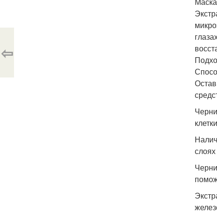
Маска
Экстр
микро
глаза
⇦
восст
Подхо
Спосо
Остав
средст
Черни
клетк
Налич
слоях
Черни
помож
Экстр
желез