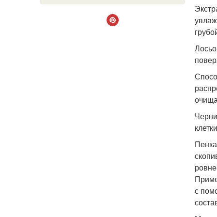
Экстр
увлаж
грубо
Лосьо
повер
Спосо
распр
очища
Черни
клетк
Пенка
скопи
ровне
Приме
с пом
соста