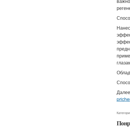
важно
реген
Спосо
Нанес
эффек
эффек
предн
приме
глаза
Облад
Спосо
Далее
priche
Категори
Понр