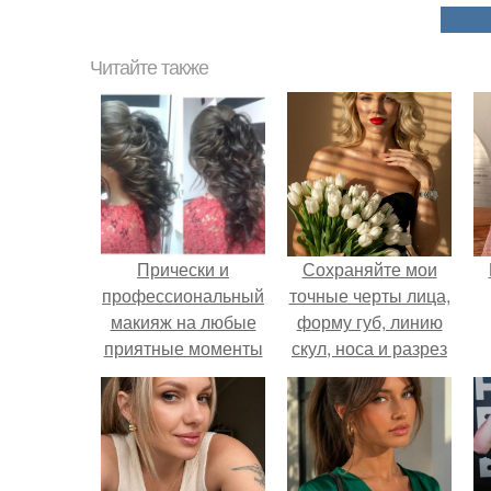
Читайте также
Прически и
Сохраняйте мои
профессиональный
точные черты лица,
макияж на любые
форму губ, линию
приятные моменты
скул, носа и разрез
вашей жизни!
глаз.