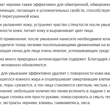
акт черники также эффективен для обветренной, обморожен
няющих, питающих и успокоительных свойств, способствуе
й пересушенной кожи.
н увлажняет кожу, устраняет чувство стянутости после умы
хности кожи, питает кожу и выравнивает цвет лица.
б применения: после умывания нанесите необходимое колич
еделите тонер легкими похлопывающими движениями на все
ющая пенка для лица очень нежное, успокаивающее средст
ка много природных антиоксидантов содержит. Благодаря а
и мгновенно обновляются.
 для умывания эффективно удаляет с поверхности кожи мак
вшегося кожного жира и отшелушивает омертвевшие клетки
е, поры сужаются, а тон лица становится светлым, чистым,
нение: небольшое количество пенки вспенить в ладони с во
ощью спонжа или просто руками, помассировать и смыть те
в: экстракты черники, клюквы, гаммамелиса, овса.