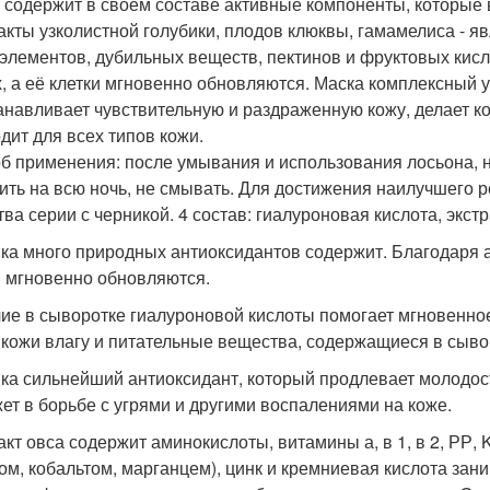
 содержит в своем составе активные компоненты, которые 
акты узколистной голубики, плодов клюквы, гамамелиса - 
элементов, дубильных веществ, пектинов и фруктовых кисл
х, а её клетки мгновенно обновляются. Маска комплексный у
анавливает чувствительную и раздраженную кожу, делает кож
дит для всех типов кожи.
б применения: после умывания и использования лосьона, н
ить на всю ночь, не смывать. Для достижения наилучшего р
ва серии с черникой. 4 состав: гиалуроновая кислота, экстр
ка много природных антиоксидантов содержит. Благодаря а
и мгновенно обновляются.
ие в сыворотке гиалуроновой кислоты помогает мгновенное 
 кожи влагу и питательные вещества, содержащиеся в сыво
ка сильнейший антиоксидант, который продлевает молодост
ет в борьбе с угрями и другими воспалениями на коже.
акт овса содержит аминокислоты, витамины а, в 1, в 2, РР
ом, кобальтом, марганцем), цинк и кремниевая кислота зани