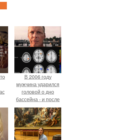
то
В 2006 году
мужчина ударился
ас
головой о дно
бассейна - и после
ние
этого его жизнь
а,
изменилась самым
ы в
странным образом.