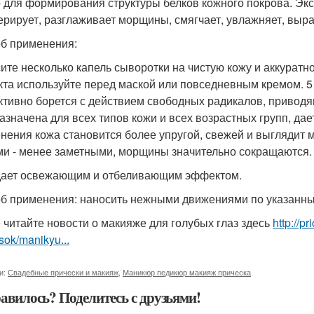
 для формирования структуры белков кожного покрова. Экст
ерирует, разглаживает морщины, смягчает, увлажняет, выр
б применения:
ите несколько капель сыворотки на чистую кожу и аккуратн
та используйте перед маской или повседневным кремом. 5 э
тивно борется с действием свободных радикалов, приводя
азначена для всех типов кожи и всех возрастных групп, дае
нения кожа становится более упругой, свежей и выглядит м
ми - менее заметными, морщины значительно сокращаются.
ает освежающим и отбеливающим эффектом.
б применения: наносить нежными движениями по указанным
 читайте новости о макияже для голубых глаз здесь
http://p
sok/manikyu...
и:
Свадебные прически и макияж
,
Маникюр педикюр макияж прическа
авилось? Поделитесь с друзьями!