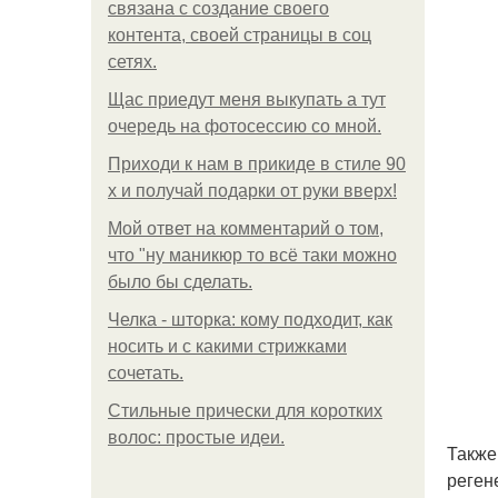
связана с создание своего
контента, своей страницы в соц
сетях.
Щас приедут меня выкупать а тут
очередь на фотосессию со мной.
Приходи к нам в прикиде в стиле 90
х и получай подарки от руки вверх!
Мой ответ на комментарий о том,
что "ну маникюр то всё таки можно
было бы сделать.
Челка - шторка: кому подходит, как
носить и с какими стрижками
сочетать.
Стильные прически для коротких
волос: простые идеи.
Также
реген