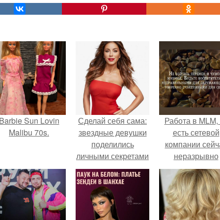
Barbie Sun Lovin
Сделай себя сама:
Работа в MLM, 
Malibu 70s.
звездные девушки
есть сетевой
поделились
компании сейч
личными секретами
неразрывно
привлекательности.
связана с созда
своего контент
своей страниц
соц сетях.