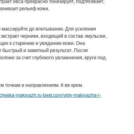
ракт овса прекрасно тонизирует, подтягивает,
авнивает рельеф кожи.
о массируйте до впитывания. Для усиления
кстракт черники, входящий в состав эмульсии,
щих к старению и увяданию кожи. Она
т быстрый и заметный результат. После
оложе за счет глубокого увлажнения, круги под
 точкам и направлениям. 6 вв крем.
richeska-makiyazh.ru-best.com/vidy-makiyazha-i-