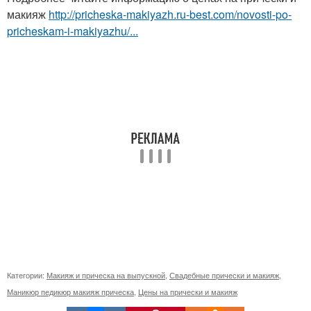
макияж
http://pricheska-makiyazh.ru-best.com/novosti-po-
pricheskam-i-makiyazhu/...
Категории:
Макияж и прическа на выпускной
,
Свадебные прически и макияж
,
Маникюр педикюр макияж прическа
,
Цены на прически и макияж