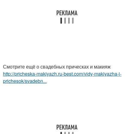
Смотрите ещё о свадебных прическах и макияж
http://pricheska-makiyazh.ru-best.com/vidy-makiyazha-i-
prichesok/svadebn...