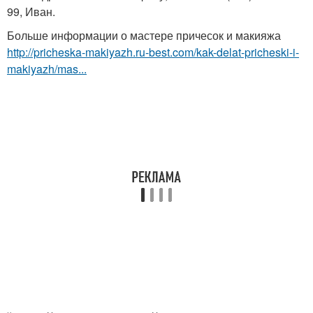
99, Иван.
Больше информации о мастере причесок и макияжа
http://pricheska-makiyazh.ru-best.com/kak-delat-pricheski-i-
makiyazh/mas...